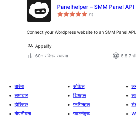
Panelhelper – SMM Panel API 
कुल
(1
)
रेटिङ्गहरू
Connect your Wordpress website to an SMM Panel API
Appalify
60+ सक्रिय स्थापना
6.8.7 सँ
बारेमा
सोकेस
लर
समाचार
थिमहरू
स
होस्टिङ
प्लगिनहरू
डे
गोपनीयता
प्याटर्नहरू
W