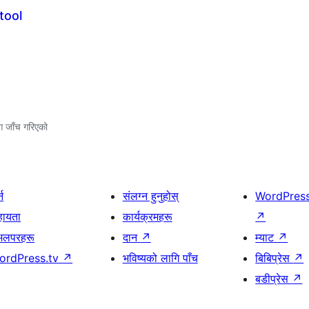
tool
.
ग जाँच गरिएको
्न
संलग्न हुनुहोस्
WordPres
हायता
कार्यक्रमहरू
↗
भलपरहरू
दान
↗
म्याट
↗
ordPress.tv
↗
भविष्यको लागि पाँच
बिबिप्रेस
↗
बडीप्रेस
↗