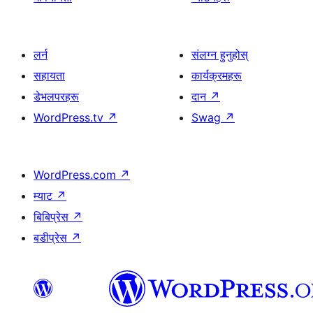
लर्न
संलग्न हुनुहोस्
सहायता
कार्यक्रमहरू
डेभलपरहरू
दान
↗
WordPress.tv
↗
Swag
↗
WordPress.com
↗
म्याट
↗
बिबिप्रेस
↗
बडीप्रेस
↗