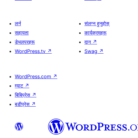
लर्न
संलग्न हुनुहोस्
सहायता
कार्यक्रमहरू
डेभलपरहरू
दान
↗
WordPress.tv
↗
Swag
↗
WordPress.com
↗
म्याट
↗
बिबिप्रेस
↗
बडीप्रेस
↗