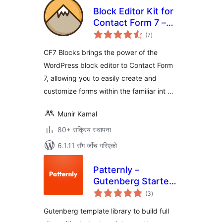
Block Editor Kit for
Contact Form 7 –
कुल
CF7 Blocks
(7
)
रेटिङ्गहरू
CF7 Blocks brings the power of the
WordPress block editor to Contact Form
7, allowing you to easily create and
customize forms within the familiar int …
Munir Kamal
80+ सक्रिय स्थापना
6.1.11 सँग जाँच गरिएको
Patternly –
Gutenberg Starter
कुल
Templates,
(3
)
रेटिङ्गहरू
Patterns,
Gutenberg template library to build full
WordPress Landing