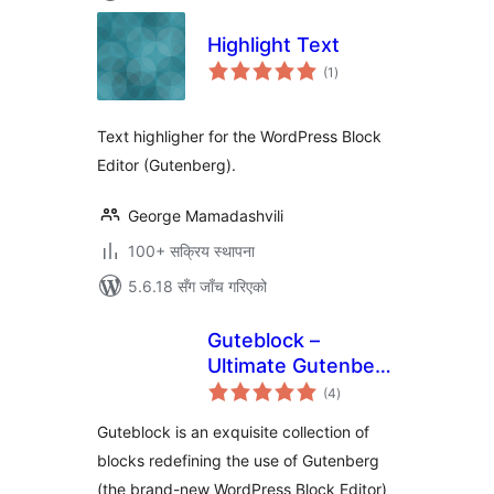
Highlight Text
कुल
(1
)
रेटिङ्गहरू
Text highligher for the WordPress Block
Editor (Gutenberg).
George Mamadashvili
100+ सक्रिय स्थापना
5.6.18 सँग जाँच गरिएको
Guteblock –
Ultimate Gutenberg
कुल
Blocks Plugin
(4
)
रेटिङ्गहरू
Guteblock is an exquisite collection of
blocks redefining the use of Gutenberg
(the brand-new WordPress Block Editor)