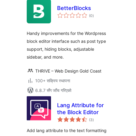
BetterBlocks
कुल
(0
)
रेटिङ्गहरू
Handy improvements for the Wordpress
block editor interface such as post type
support, hiding blocks, adjustable
sidebar, and more.
THRIVE – Web Design Gold Coast
100+ सक्रिय स्थापना
6.8.7 सँग जाँच गरिएको
Lang Attribute for
the Block Editor
कुल
(3
)
रेटिङ्गहरू
Add lang attribute to the text formatting