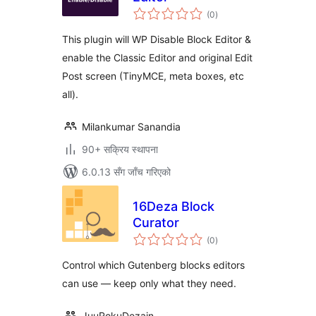
कुल
(0
)
रेटिङ्गहरू
This plugin will WP Disable Block Editor &
enable the Classic Editor and original Edit
Post screen (TinyMCE, meta boxes, etc
all).
Milankumar Sanandia
90+ सक्रिय स्थापना
6.0.13 सँग जाँच गरिएको
16Deza Block
Curator
कुल
(0
)
रेटिङ्गहरू
Control which Gutenberg blocks editors
can use — keep only what they need.
JuuRokuDezain