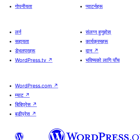
गोपनीयता
प्याटर्नहरू
लर्न
संलग्न हुनुहोस्
सहायता
कार्यक्रमहरू
डेभलपरहरू
दान
↗
WordPress.tv
↗
भविष्यको लागि पाँच
WordPress.com
↗
म्याट
↗
बिबिप्रेस
↗
बडीप्रेस
↗