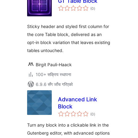
GT Table Block
कुल
(0
)
रेटिङ्गहरू
Sticky header and styled first column for
the core Table block, delivered as an
opt-in block variation that leaves existing
tables untouched.
Birgit Pauli-Haack
100+ सक्रिय स्थापना
6.9.6 सँग जाँच गरिएको
Advanced Link
Block
कुल
(0
)
रेटिङ्गहरू
Turn any block into a clickable link in the
Gutenberg editor, with advanced options