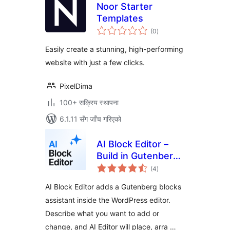
Noor Starter
Templates
कुल
(0
)
रेटिङ्गहरू
Easily create a stunning, high-performing
website with just a few clicks.
PixelDima
100+ सक्रिय स्थापना
6.1.11 सँग जाँच गरिएको
AI Block Editor –
Build in Gutenberg
कुल
by chatting with AI
(4
)
रेटिङ्गहरू
AI Block Editor adds a Gutenberg blocks
assistant inside the WordPress editor.
Describe what you want to add or
change, and AI Editor will place, arra …