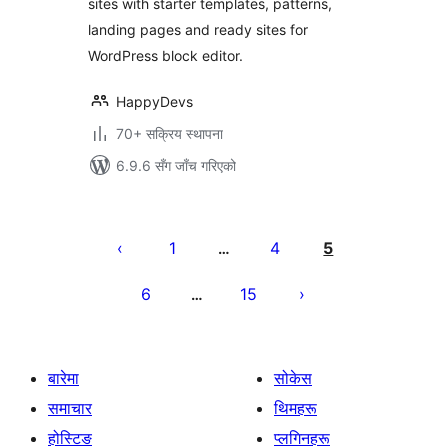
sites with starter templates, patterns,
Pages & Sites
landing pages and ready sites for
WordPress block editor.
HappyDevs
70+ सक्रिय स्थापना
6.9.6 सँग जाँच गरिएको
पोस्टको
पृष्ठाङ्कन
1
4
5
…
6
15
…
बारेमा
सोकेस
समाचार
थिमहरू
होस्टिङ
प्लगिनहरू