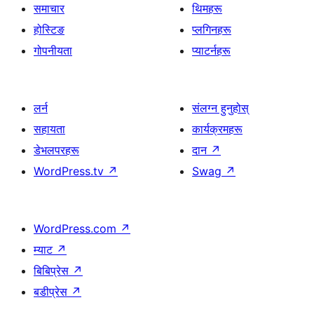
समाचार
थिमहरू
होस्टिङ
प्लगिनहरू
गोपनीयता
प्याटर्नहरू
लर्न
संलग्न हुनुहोस्
सहायता
कार्यक्रमहरू
डेभलपरहरू
दान
↗
WordPress.tv
↗
Swag
↗
WordPress.com
↗
म्याट
↗
बिबिप्रेस
↗
बडीप्रेस
↗