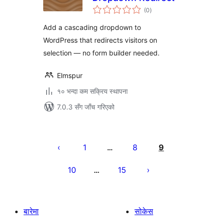
कुल
(0
)
रेटिङ्गहरू
Add a cascading dropdown to
WordPress that redirects visitors on
selection — no form builder needed.
Elmspur
१० भन्दा कम सक्रिय स्थापना
7.0.3 सँग जाँच गरिएको
पोस्टको
पृष्ठाङ्कन
1
8
9
…
10
15
…
बारेमा
सोकेस