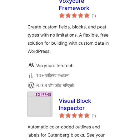
Voxycure
Framework
कुल
(1
)
रेटिङ्गहरू
Create custom fields, blocks, and post
types with no limitations. A flexible, free
solution for building with custom data in
WordPress.
Voxycure Infotech
10+ सक्रिय स्थापना
6.9.6 सँग जाँच गरिएको
Visual Block
Inspector
कुल
(1
)
रेटिङ्गहरू
Automatic color-coded outlines and
labels for Gutenberg blocks. See your