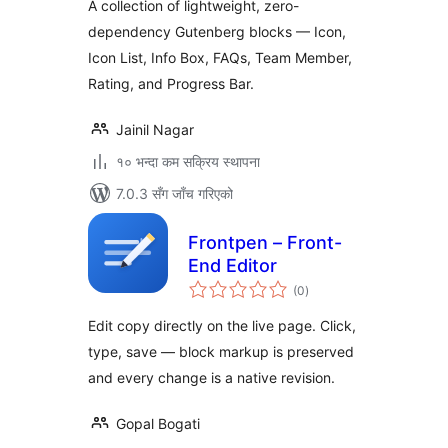
A collection of lightweight, zero-
dependency Gutenberg blocks — Icon,
Icon List, Info Box, FAQs, Team Member,
Rating, and Progress Bar.
Jainil Nagar
१० भन्दा कम सक्रिय स्थापना
7.0.3 सँग जाँच गरिएको
Frontpen – Front-
End Editor
कुल
(0
)
रेटिङ्गहरू
Edit copy directly on the live page. Click,
type, save — block markup is preserved
and every change is a native revision.
Gopal Bogati