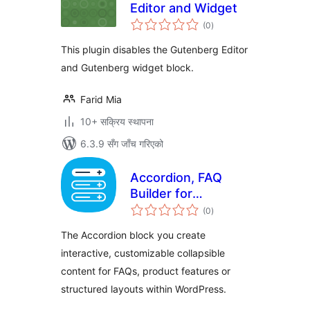
Editor and Widget
कुल
(0
)
रेटिङ्गहरू
This plugin disables the Gutenberg Editor
and Gutenberg widget block.
Farid Mia
10+ सक्रिय स्थापना
6.3.9 सँग जाँच गरिएको
Accordion, FAQ
Builder for
कुल
Gutenberg Block
(0
)
रेटिङ्गहरू
Editor
The Accordion block you create
interactive, customizable collapsible
content for FAQs, product features or
structured layouts within WordPress.