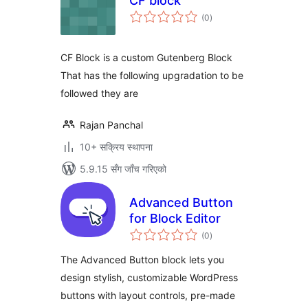
CF block
कुल
(0
)
रेटिङ्गहरू
CF Block is a custom Gutenberg Block
That has the following upgradation to be
followed they are
Rajan Panchal
10+ सक्रिय स्थापना
5.9.15 सँग जाँच गरिएको
Advanced Button
for Block Editor
कुल
(0
)
रेटिङ्गहरू
The Advanced Button block lets you
design stylish, customizable WordPress
buttons with layout controls, pre-made