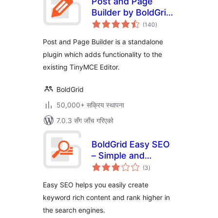
Post and Page
Builder by BoldGrid
कुल
– Visual Drag and
(140
)
रेटिङ्गहरू
Drop Editor
Post and Page Builder is a standalone
plugin which adds functionality to the
existing TinyMCE Editor.
BoldGrid
50,000+ सक्रिय स्थापना
7.0.3 सँग जाँच गरिएको
BoldGrid Easy SEO
– Simple and
कुल
Effective SEO
(3
)
रेटिङ्गहरू
Easy SEO helps you easily create
keyword rich content and rank higher in
the search engines.