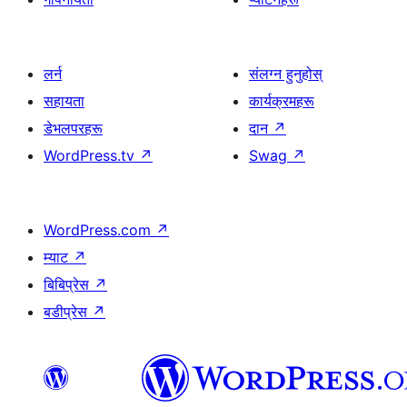
लर्न
संलग्न हुनुहोस्
सहायता
कार्यक्रमहरू
डेभलपरहरू
दान
↗
WordPress.tv
↗
Swag
↗
WordPress.com
↗
म्याट
↗
बिबिप्रेस
↗
बडीप्रेस
↗