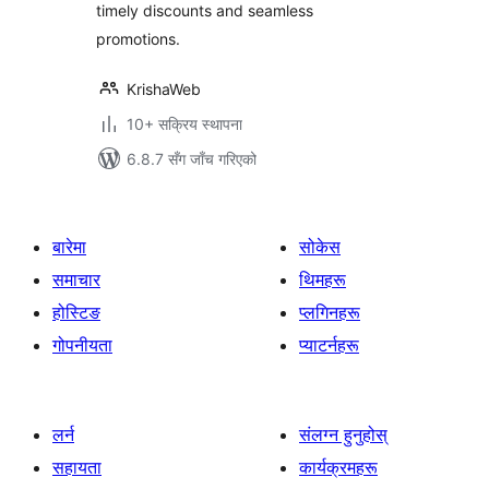
timely discounts and seamless
promotions.
KrishaWeb
10+ सक्रिय स्थापना
6.8.7 सँग जाँच गरिएको
बारेमा
सोकेस
समाचार
थिमहरू
होस्टिङ
प्लगिनहरू
गोपनीयता
प्याटर्नहरू
लर्न
संलग्न हुनुहोस्
सहायता
कार्यक्रमहरू