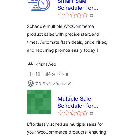
Smart Sale
Scheduler for
कुल
WooCommerce
(0
)
रेटिङ्गहरू
Schedule multiple WooCommerce
product sales with precise start/end
times. Automate flash deals, price hikes,
and recurring promos easily today!!
KrishaWeb
10+ सक्रिय स्थापना
7.0.3 सँग जाँच गरिएको
Multiple Sale
Scheduler for
कुल
WooCommerce
(0
)
रेटिङ्गहरू
Effortlessly schedule multiple sales for
your WooCommerce products, ensuring