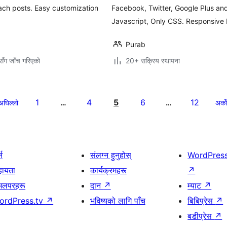
ach posts. Easy customization
Facebook, Twitter, Google Plus an
Javascript, Only CSS. Responsive 
Purab
ँग जाँच गरिएको
20+ सक्रिय स्थापना
1
4
5
6
12
अघिल्लो
…
…
अर्को
्न
संलग्न हुनुहोस्
WordPres
हायता
कार्यक्रमहरू
↗
भलपरहरू
दान
↗
म्याट
↗
ordPress.tv
↗
भविष्यको लागि पाँच
बिबिप्रेस
↗
बडीप्रेस
↗