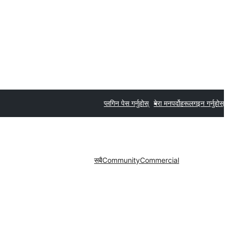
प्लगिन पेस गर्नुहोस्
मेरा मनपर्दोहरू
लगइन गर्नुहोस्
सबै
Community
Commercial