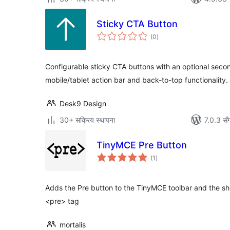
Sticky CTA Button
कुल
(0
)
रेटिङ्गहरू
Configurable sticky CTA buttons with an optional seco
mobile/tablet action bar and back-to-top functionality.
Desk9 Design
30+ सक्रिय स्थापना
7.0.3 सँ
TinyMCE Pre Button
कुल
(1
)
रेटिङ्गहरू
Adds the Pre button to the TinyMCE toolbar and the sho
<pre> tag
mortalis