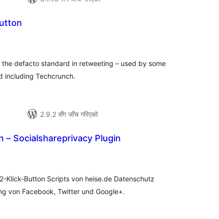
utton
ल
टिङ्गहरू
the defacto standard in retweeting – used by some
ld including Techcrunch.
2.9.2 सँग जाँच गरिएको
n – Socialshareprivacy Plugin
ल
टिङ्गहरू
-Klick-Button Scripts von heise.de Datenschutz
ng von Facebook, Twitter und Google+.