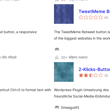
TweetMeme B
कु
(0
)
रे
nd button, a responsive
The TweetMeme Retweet button is 
of the biggest websites in the wor
ग जाँच गरिएको
30+ सक्रिय स्थापना
2-Klicks-Butto
कु
(2
)
रे
rtcut Ctrl+0 to format text with
Wordpress-Plugin Umsetzung des 2
freundliche Social-Media-Einbindu
Smeagol45