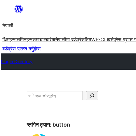
सामग्रीमा
जानुहोस्
नेपाली
थिमहरू
प्लगिनहरू
समाचार
बारेमा
नेपालीमा वर्डप्रेस
टिम
WP-CLI
वर्डप्रेस प्राप्त ग
वर्डप्रेस प्राप्त गर्नुहोस्
Plugin Directory
खोज्नुहोस्
प्लगिन ट्याग:
button