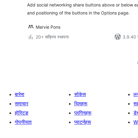
Add social networking share buttons above or below e
and positioning of the buttons in the Options page.
Marvie Pons
20+ सक्रिय स्थापना
3.9.40 स
पोस्टको
पृष्ठाङ्कन
बारेमा
सोकेस
लर
समाचार
थिमहरू
स
होस्टिङ
प्लगिनहरू
डे
गोपनीयता
प्याटर्नहरू
W