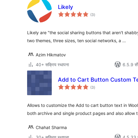
Likely
कुल
(3
)
रेटिङ्गहरू
Likely are "the social sharing buttons that aren't shabb
two themes, three sizes, ten social networks, a …
Azim Hikmatov
40+ सक्रिय स्थापना
6.5.9 सँ
Add to Cart Button Custom Te
कुल
(3
)
रेटिङ्गहरू
Allows to customize the Add to cart button text in W
both archive and single product pages and also allow
Chahat Sharma
30+ सक्रिय स्थापना
4.5.33 स