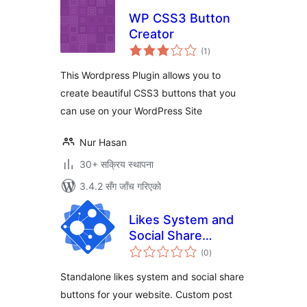
WP CSS3 Button
Creator
कुल
(1
)
रेटिङ्गहरू
This Wordpress Plugin allows you to
create beautiful CSS3 buttons that you
can use on your WordPress Site
Nur Hasan
30+ सक्रिय स्थापना
3.4.2 सँग जाँच गरिएको
Likes System and
Social Share
कुल
Buttons for
(0
)
रेटिङ्गहरू
WordPress and
Standalone likes system and social share
WooCommerce
buttons for your website. Custom post