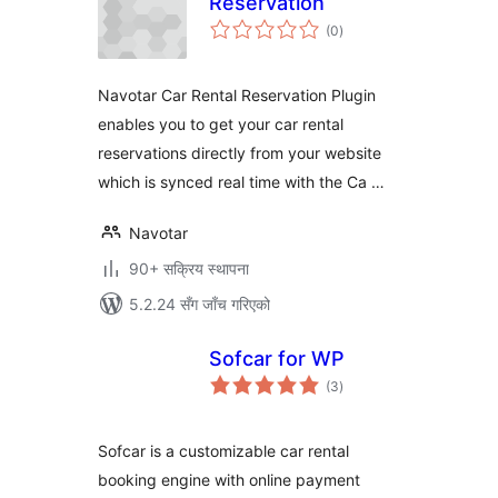
Reservation
कुल
(0
)
रेटिङ्गहरू
Navotar Car Rental Reservation Plugin
enables you to get your car rental
reservations directly from your website
which is synced real time with the Ca …
Navotar
90+ सक्रिय स्थापना
5.2.24 सँग जाँच गरिएको
Sofcar for WP
कुल
(3
)
रेटिङ्गहरू
Sofcar is a customizable car rental
booking engine with online payment