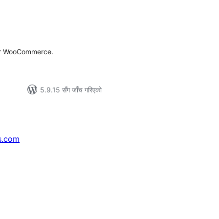
ल
टिङ्गहरू
or WooCommerce.
5.9.15 सँग जाँच गरिएको
s.com