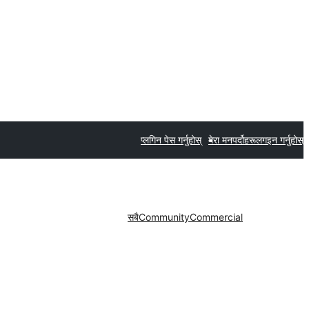
प्लगिन पेस गर्नुहोस्
मेरा मनपर्दोहरू
लगइन गर्नुहोस्
सबै
Community
Commercial