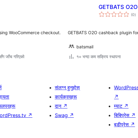
GETBATS O2O
कु
(0
)
रे
ce using WooCommerce checkout.
GETBATS O2O cashback plugin f
batsmail
ँग जाँच गरिएको
१० भन्दा कम सक्रिय स्थापना
्न
संलग्न हुनुहोस्
WordPres
हायता
कार्यक्रमहरू
↗
भलपरहरू
दान
↗
म्याट
↗
ordPress.tv
↗
Swag
↗
बिबिप्रेस
↗
बडीप्रेस
↗