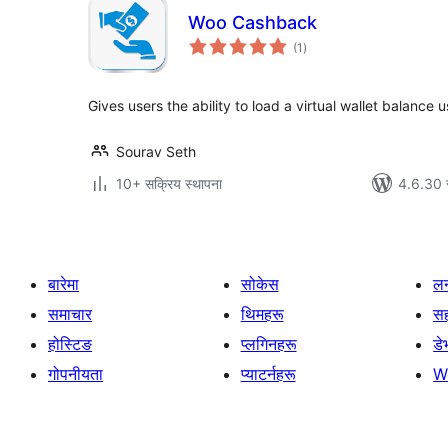
Woo Cashback
कुल
(1
)
रेटिङ्गहरू
Gives users the ability to load a virtual wallet balan
Sourav Seth
10+ सक्रिय स्थापना
4.6.30 स
बारेमा
सोकेस
लर
समाचार
थिमहरू
स
होस्टिङ
प्लगिनहरू
डे
गोपनीयता
प्याटर्नहरू
W