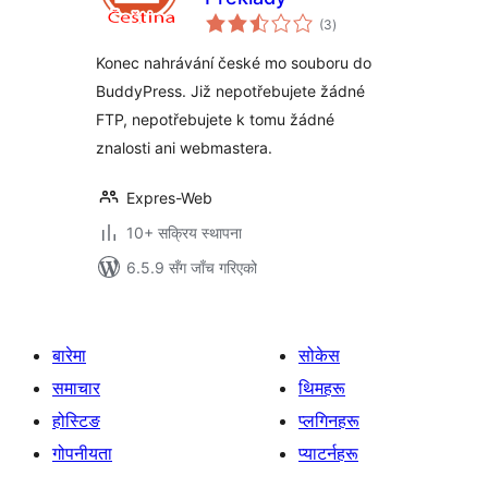
कुल
(3
)
रेटिङ्गहरू
Konec nahrávání české mo souboru do
BuddyPress. Již nepotřebujete žádné
FTP, nepotřebujete k tomu žádné
znalosti ani webmastera.
Expres-Web
10+ सक्रिय स्थापना
6.5.9 सँग जाँच गरिएको
बारेमा
सोकेस
समाचार
थिमहरू
होस्टिङ
प्लगिनहरू
गोपनीयता
प्याटर्नहरू