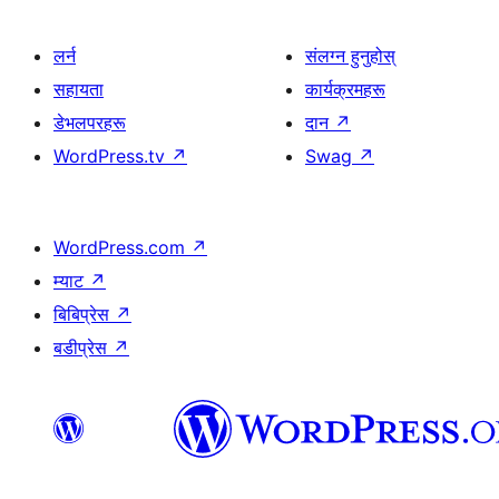
लर्न
संलग्न हुनुहोस्
सहायता
कार्यक्रमहरू
डेभलपरहरू
दान
↗
WordPress.tv
↗
Swag
↗
WordPress.com
↗
म्याट
↗
बिबिप्रेस
↗
बडीप्रेस
↗