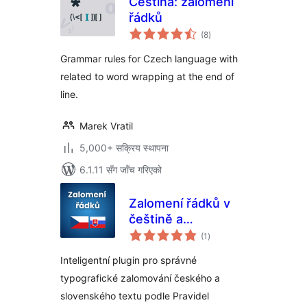
Čeština: zalomení
řádků
कुल
(8
)
रेटिङ्गहरू
Grammar rules for Czech language with
related to word wrapping at the end of
line.
Marek Vratil
5,000+ सक्रिय स्थापना
6.1.11 सँग जाँच गरिएको
Zalomení řádků v
češtině a
कुल
slovenčine
(1
)
रेटिङ्गहरू
Inteligentní plugin pro správné
typografické zalomování českého a
slovenského textu podle Pravidel