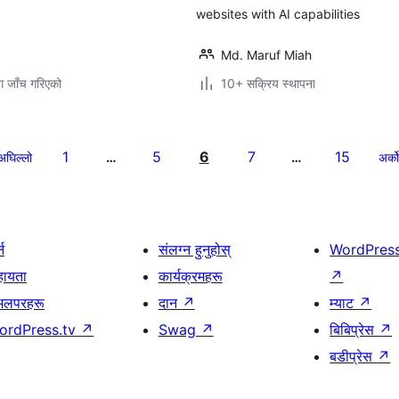
websites with AI capabilities
Md. Maruf Miah
ग जाँच गरिएको
10+ सक्रिय स्थापना
1
5
6
7
15
अघिल्लो
…
…
अर्को
्न
संलग्न हुनुहोस्
WordPres
हायता
कार्यक्रमहरू
↗
भलपरहरू
दान
↗
म्याट
↗
ordPress.tv
↗
Swag
↗
बिबिप्रेस
↗
बडीप्रेस
↗