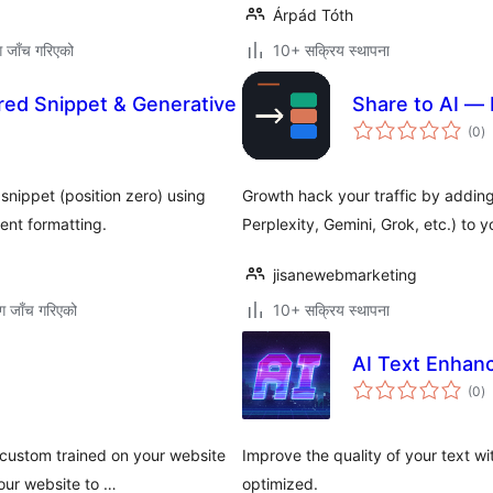
Árpád Tóth
ग जाँच गरिएको
10+ सक्रिय स्थापना
red Snippet & Generative
Share to AI — 
कु
(0
)
रे
snippet (position zero) using
Growth hack your traffic by adding
nt formatting.
Perplexity, Gemini, Grok, etc.) to y
jisanewebmarketing
ग जाँच गरिएको
10+ सक्रिय स्थापना
AI Text Enhan
कु
(0
)
रे
 custom trained on your website
Improve the quality of your text wi
our website to …
optimized.