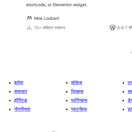
shortcode, or Elementor widget.
Moe Loubani
10+ सक्रिय स्थापना
6.8.7 सँ
पोस्टको
पृष्ठाङ्कन
बारेमा
सोकेस
लर
समाचार
थिमहरू
स
होस्टिङ
प्लगिनहरू
डे
गोपनीयता
प्याटर्नहरू
W