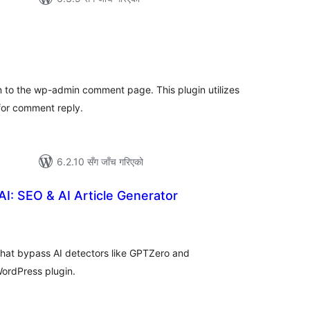
ल
टिङ्गहरू
 to the wp-admin comment page. This plugin utilizes
for comment reply.
6.2.10 सँग जाँच गरिएको
AI: SEO & AI Article Generator
ल
िङ्गहरू
that bypass AI detectors like GPTZero and
WordPress plugin.