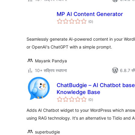
MP AI Content Generator
कुल
(0
)
रेटिङ्गहरू
Seamlessly generate AI-powered content in your WordP
or OpenAI's ChatGPT with a simple prompt.
Mayank Pandya
10+ सक्रिय स्थापना
6.8.7 सँ
ChatBudgie – AI Chatbot bas
Knowledge Base
कुल
(0
)
रेटिङ्गहरू
Adds AI Chatbot widget to your WordPress which answ
using RAG technology. It's an alternative to Tidio and A
superbudgie