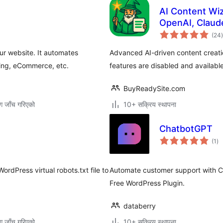
AI Content Wiz
OpenAI, Claud
(24
)
र
ur website. It automates
Advanced AI-driven content creatio
ing, eCommerce, etc.
features are disabled and available
BuyReadySite.com
ग जाँच गरिएको
10+ सक्रिय स्थापना
ChatbotGPT
कु
(1
)
रेट
dPress virtual robots.txt file to
Automate customer support with C
Free WordPress Plugin.
databerry
ग जाँच गरिएको
10+ सक्रिय स्थापना