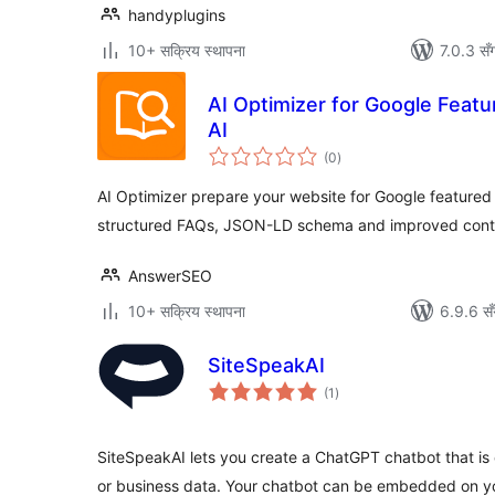
handyplugins
10+ सक्रिय स्थापना
7.0.3 सँ
AI Optimizer for Google Featu
AI
कुल
(0
)
रेटिङ्गहरू
AI Optimizer prepare your website for Google featured 
structured FAQs, JSON-LD schema and improved conte
AnswerSEO
10+ सक्रिय स्थापना
6.9.6 सँ
SiteSpeakAI
कुल
(1
)
रेटिङ्गहरू
SiteSpeakAI lets you create a ChatGPT chatbot that is
or business data. Your chatbot can be embedded on y