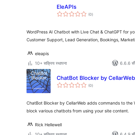
EleAPIs
कुल
(0
)
रेटिङ्गहरू
WordPress AI Chatbot with Live Chat & ChatGPT for yo
Customer Support, Lead Generation, Bookings, Market
eleapis
10+ सक्रिय स्थापना
6.6.6 सँ
ChatBot Blocker by CellarWeb
कुल
(0
)
रेटिङ्गहरू
ChatBot Blocker by CellarWeb adds commands to the Wor
block various chatbots from using your site content.
Rick Hellewell
10+ सक्रिय स्थापना
6.4.9 सँ