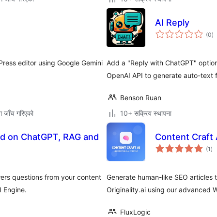
AI Reply
कु
(0
)
रे
ress editor using Google Gemini
Add a "Reply with ChatGPT" option
OpenAI API to generate auto-text 
Benson Ruan
ग जाँच गरिएको
10+ सक्रिय स्थापना
ed on ChatGPT, RAG and
Content Craft 
कु
(1
)
रेट
ers questions from your content
Generate human-like SEO articles 
I Engine.
Originality.ai using our advanced 
FluxLogic