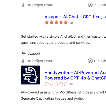
10+ सक्रिय स्थापना
7.0.3 सँ
Vizaport AI Chat – GPT text, a
कुल
(2
)
रेटिङ्गहरू
Get started with a simple AI chatbot and then customize
questions about your products and services.
vizaport
10+ सक्रिय स्थापना
6.7.6 सँ
Handywriter – AI-Powered Ass
Powered by GPT-4o & ChatG
कुल
(0
)
रेटिङ्गहरू
AI-Powered assistant for WordPress. Effortlessly Craf
Generate Captivating Images and Audio.