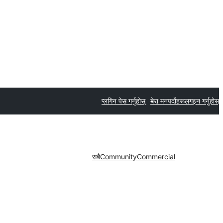
प्लगिन पेस गर्नुहोस्
मेरा मनपर्दोहरू
लगइन गर्नुहोस्
सबै
Community
Commercial