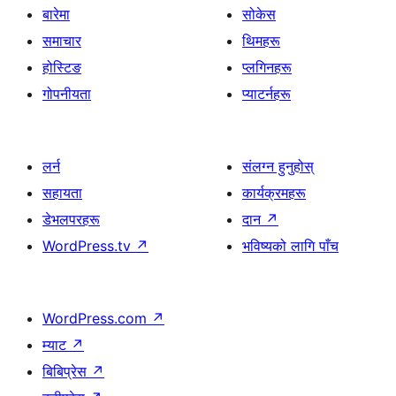
बारेमा
सोकेस
समाचार
थिमहरू
होस्टिङ
प्लगिनहरू
गोपनीयता
प्याटर्नहरू
लर्न
संलग्न हुनुहोस्
सहायता
कार्यक्रमहरू
डेभलपरहरू
दान
↗
WordPress.tv
↗
भविष्यको लागि पाँच
WordPress.com
↗
म्याट
↗
बिबिप्रेस
↗