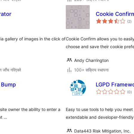
rator
Cookie Confir
कु
(2
)
रे
 gallery of images in the click of
Cookie Confirm allows you to easily
choose and save their cookie pref
Andy Charrington
ग जाँच गरिएको
100+ सक्रिय स्थापना
d Bump
LGPD Framewo
कु
(0
)
रे
ite owner the ability to enter a
Easy to use tools to help you mee
ot …
extendable and developer-friendly.
Data443 Risk Mitigation, Inc.