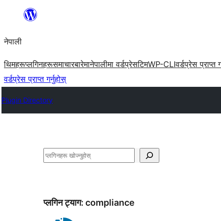
सामग्रीमा
जानुहोस्
नेपाली
थिमहरू
प्लगिनहरू
समाचार
बारेमा
नेपालीमा वर्डप्रेस
टिम
WP-CLI
वर्डप्रेस प्राप्त ग
वर्डप्रेस प्राप्त गर्नुहोस्
Plugin Directory
खोज्नुहोस्
प्लगिन ट्याग:
compliance