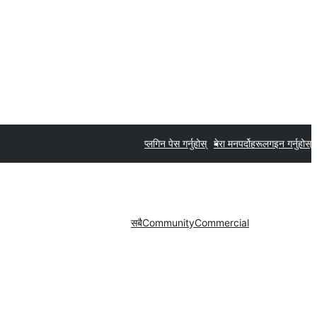
प्लगिन पेस गर्नुहोस्
मेरा मनपर्दोहरू
लगइन गर्नुहोस्
सबै
Community
Commercial