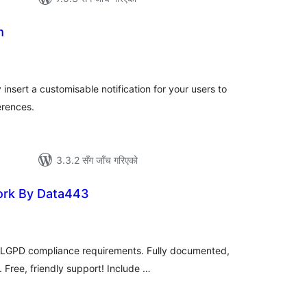
m
ल
टिङ्गहरू
 insert a customisable notification for your users to
erences.
3.3.2 सँग जाँच गरिएको
rk By Data443
ल
टिङ्गहरू
t LGPD compliance requirements. Fully documented,
 Free, friendly support! Include …