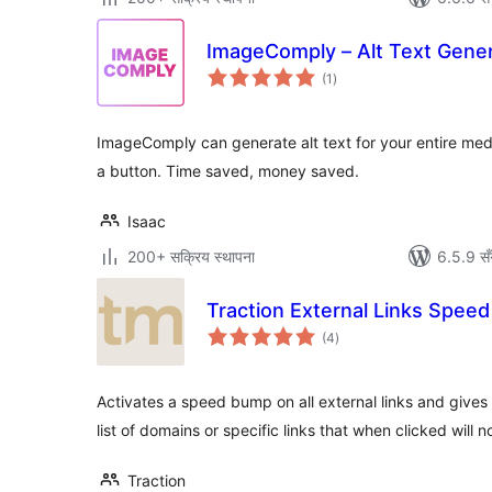
ImageComply – Alt Text Gene
कुल
(1
)
रेटिङ्गहरू
ImageComply can generate alt text for your entire media
a button. Time saved, money saved.
Isaac
200+ सक्रिय स्थापना
6.5.9 सँ
Traction External Links Spee
कुल
(4
)
रेटिङ्गहरू
Activates a speed bump on all external links and gives s
list of domains or specific links that when clicked will n
Traction