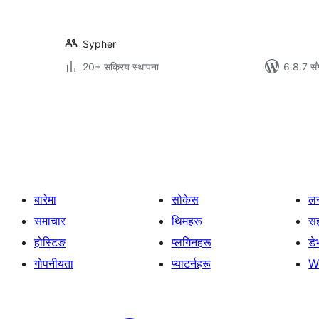
Sypher
20+ सक्रिय स्थापना
6.8.7 सँ
पोस्टको
पृष्ठाङ्कन
बारेमा
सोकेस
लर
समाचार
थिमहरू
स
होस्टिङ
प्लगिनहरू
डे
गोपनीयता
प्याटर्नहरू
W