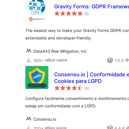
Gravity Forms: GDPR Framew
कुल
(2
)
रेटिङ्गहरू
The easiest way to make your Gravity Forms GDPR-com
extendable and developer-friendly.
Data443 Risk Mitigation, Inc.
300+ सक्रिय स्थापना
7.0.3 सँ
Consensu.io | Conformidade 
Cookies para LGPD
कुल
(3
)
रेटिङ्गहरू
Configure facilmente consentimento e monitoramento 
esteja em conformidade com a LGPD.
Consensu.io
200+ सक्रिय स्थापना
6.6.6 सँ