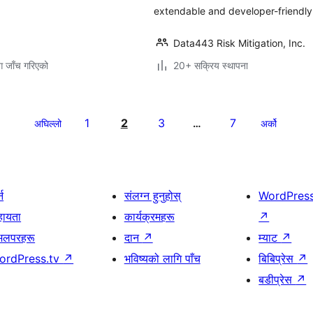
extendable and developer-friendly
Data443 Risk Mitigation, Inc.
ग जाँच गरिएको
20+ सक्रिय स्थापना
1
2
3
7
अघिल्लो
…
अर्को
्न
संलग्न हुनुहोस्
WordPres
हायता
कार्यक्रमहरू
↗
भलपरहरू
दान
↗
म्याट
↗
ordPress.tv
↗
भविष्यको लागि पाँच
बिबिप्रेस
↗
बडीप्रेस
↗