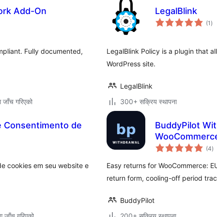
ork Add-On
LegalBlink
कु
(1
)
रेट
pliant. Fully documented,
LegalBlink Policy is a plugin that a
WordPress site.
LegalBlink
ग जाँच गरिएको
300+ सक्रिय स्थापना
e Consentimento de
BuddyPilot Wit
WooCommerc
कु
(4
)
रे
de cookies em seu website e
Easy returns for WooCommerce: EU 
return form, cooling-off period tr
BuddyPilot
ग जाँच गरिएको
200+ सक्रिय स्थापना