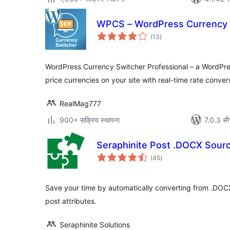
WPCS – WordPress Currency S
कुल
(13
)
रेटिङ्गहरू
WordPress Currency Switcher Professional – a WordPres
price currencies on your site with real-time rate conver
RealMag777
900+ सक्रिय स्थापना
7.0.3 सँ
Seraphinite Post .DOCX Sour
कुल
(45
)
रेटिङ्गहरू
Save your time by automatically converting from .DOCX
post attributes.
Seraphinite Solutions