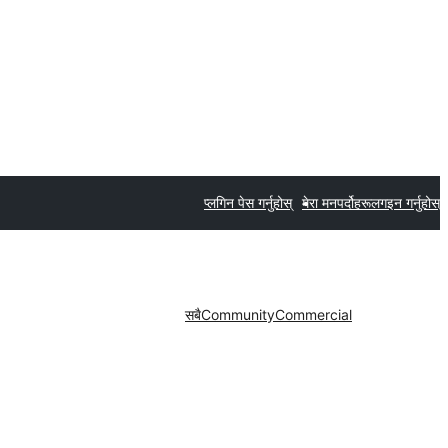
प्लगिन पेस गर्नुहोस्
मेरा मनपर्दोहरू
लगइन गर्नुहोस्
सबै
Community
Commercial