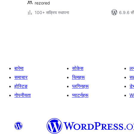
rezored
100+ सक्रिय स्थापना
6.9.6 सँ
पोस्टको
पृष्ठाङ्कन
बारेमा
सोकेस
लर
समाचार
थिमहरू
स
होस्टिङ
प्लगिनहरू
डे
गोपनीयता
प्याटर्नहरू
W