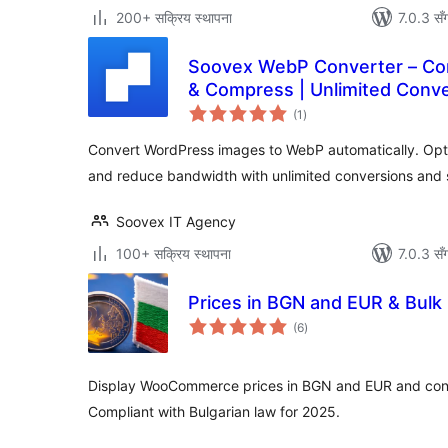
200+ सक्रिय स्थापना
7.0.3 सँ
Soovex WebP Converter – Con
& Compress | Unlimited Conv
कुल
(1
)
रेटिङ्गहरू
Convert WordPress images to WebP automatically. Opt
and reduce bandwidth with unlimited conversions and
Soovex IT Agency
100+ सक्रिय स्थापना
7.0.3 सँ
Prices in BGN and EUR & Bulk
कुल
(6
)
रेटिङ्गहरू
Display WooCommerce prices in BGN and EUR and conve
Compliant with Bulgarian law for 2025.