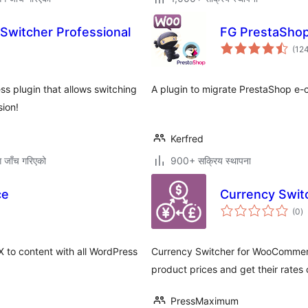
witcher Professional
FG PrestaSho
(12
s plugin that allows switching
A plugin to migrate PrestaShop 
sion!
Kerfred
ग जाँच गरिएको
900+ सक्रिय स्थापना
ce
Currency Swi
कु
(0
)
रे
 to content with all WordPress
Currency Switcher for WooCommerce
product prices and get their rates 
PressMaximum