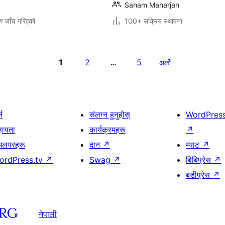
Sanam Maharjan
ग जाँच गरिएको
100+ सक्रिय स्थापना
1
2
5
…
अर्को
्न
संलग्न हुनुहोस्
WordPres
हायता
कार्यक्रमहरू
↗
भलपरहरू
दान
↗
म्याट
↗
ordPress.tv
↗
Swag
↗
बिबिप्रेस
↗
बडीप्रेस
↗
नेपाली