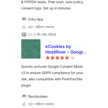
& PIPEDA ready. Free scan, auto policy,
consent logs. Set up in minutes.
Orbo App
40+ सक्रिय स्थापना
7.0.3 सँग जाँच गरिएको
eCookies by
HostRiver – Google
कुल
Consent Mode v2
(2
)
रेटिङ्गहरू
and GDPR Cookie
Quickly activate Google Consent Mode
Banner Integration
v2 to ensure GDPR compliance for your
site, also compatible with PixelYourSite
plugin
flaviubutean
30+ सक्रिय स्थापना