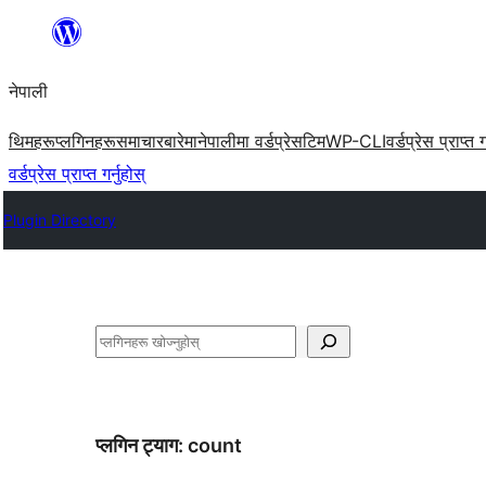
सामग्रीमा
जानुहोस्
नेपाली
थिमहरू
प्लगिनहरू
समाचार
बारेमा
नेपालीमा वर्डप्रेस
टिम
WP-CLI
वर्डप्रेस प्राप्त ग
वर्डप्रेस प्राप्त गर्नुहोस्
Plugin Directory
खोज्नुहोस्
प्लगिन ट्याग:
count