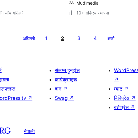
Mudimedia
ँग जाँच गरिएको
10+ सक्रिय स्थापना
1
2
3
4
अघिल्लो
अर्को
्न
संलग्न हुनुहोस्
WordPres
हायता
कार्यक्रमहरू
↗
भलपरहरू
दान
↗
म्याट
↗
ordPress.tv
↗
Swag
↗
बिबिप्रेस
↗
बडीप्रेस
↗
नेपाली