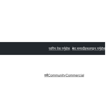
प्लगिन पेस गर्नुहोस्
मेरा मनपर्दोहरू
लगइन गर्नुहोस्
सबै
Community
Commercial