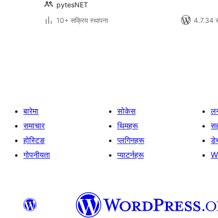
pytesNET
10+ सक्रिय स्थापना
4.7.34 स
पोस्टको
पृष्ठाङ्कन
बारेमा
सोकेस
लर
समाचार
थिमहरू
स
होस्टिङ
प्लगिनहरू
डे
गोपनीयता
प्याटर्नहरू
W