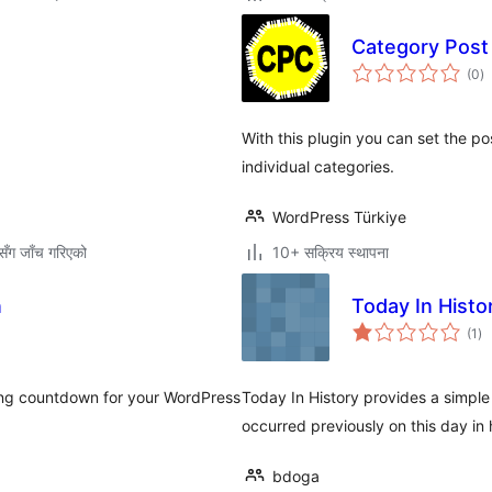
Category Post
कु
(0
)
रे
With this plugin you can set the p
individual categories.
WordPress Türkiye
ँग जाँच गरिएको
10+ सक्रिय स्थापना
n
Today In Histo
कु
(1
)
रेट
ving countdown for your WordPress
Today In History provides a simple
occurred previously on this day in 
bdoga