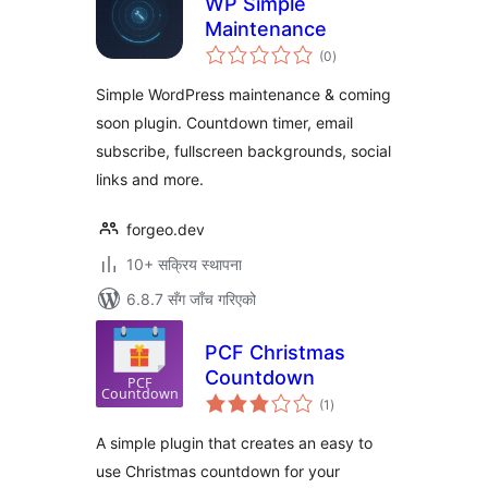
WP Simple
Maintenance
कुल
(0
)
रेटिङ्गहरू
Simple WordPress maintenance & coming
soon plugin. Countdown timer, email
subscribe, fullscreen backgrounds, social
links and more.
forgeo.dev
10+ सक्रिय स्थापना
6.8.7 सँग जाँच गरिएको
PCF Christmas
Countdown
कुल
(1
)
रेटिङ्गहरू
A simple plugin that creates an easy to
use Christmas countdown for your