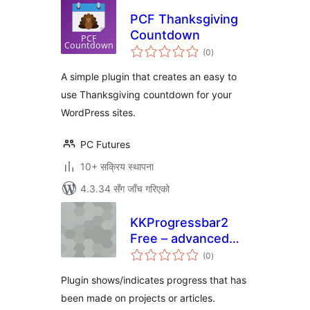
PCF Thanksgiving
Countdown
कुल
(0
)
रेटिङ्गहरू
A simple plugin that creates an easy to
use Thanksgiving countdown for your
WordPress sites.
PC Futures
10+ सक्रिय स्थापना
4.3.34 सँग जाँच गरिएको
KKProgressbar2
Free – advanced
कुल
progress bars
(0
)
रेटिङ्गहरू
Plugin shows/indicates progress that has
been made on projects or articles.