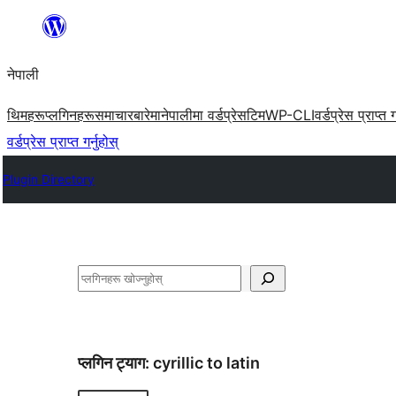
सामग्रीमा
जानुहोस्
नेपाली
थिमहरू
प्लगिनहरू
समाचार
बारेमा
नेपालीमा वर्डप्रेस
टिम
WP-CLI
वर्डप्रेस प्राप्त ग
वर्डप्रेस प्राप्त गर्नुहोस्
Plugin Directory
खोज्नुहोस्
प्लगिन ट्याग:
cyrillic to latin