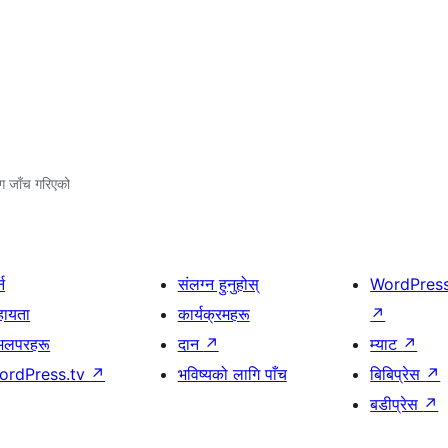
ग जाँच गरिएको
्न
संलग्न हुनुहोस्
WordPres
हायता
कार्यक्रमहरू
↗
भलपरहरू
दान
↗
म्याट
↗
ordPress.tv
↗
भविष्यको लागि पाँच
बिबिप्रेस
↗
बडीप्रेस
↗