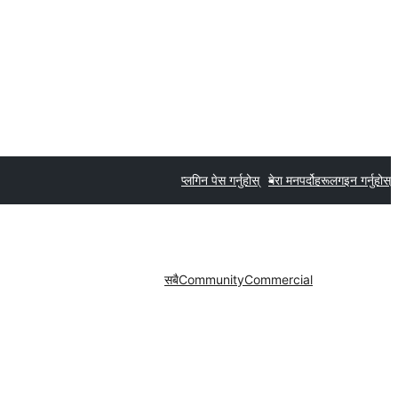
प्लगिन पेस गर्नुहोस्
मेरा मनपर्दोहरू
लगइन गर्नुहोस्
सबै
Community
Commercial