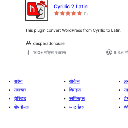
Cyrillic 2 Latin
कुल
(1
)
रेटिङ्गहरू
This plugin convert WordPress from Cyrillic to Latin.
desperadohouse
100+ सक्रिय स्थापना
6.6.6 सँ
बारेमा
सोकेस
लर
समाचार
थिमहरू
स
होस्टिङ
प्लगिनहरू
डे
गोपनीयता
प्याटर्नहरू
W