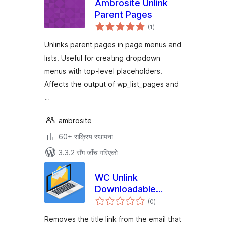
Ambrosite Unlink
Parent Pages
कुल
(1
)
रेटिङ्गहरू
Unlinks parent pages in page menus and
lists. Useful for creating dropdown
menus with top-level placeholders.
Affects the output of wp_list_pages and
…
ambrosite
60+ सक्रिय स्थापना
3.3.2 सँग जाँच गरिएको
WC Unlink
Downloadable
कुल
Product Title
(0
)
रेटिङ्गहरू
Removes the title link from the email that