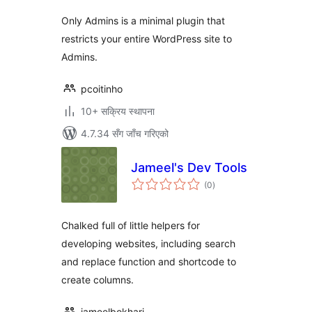
Only Admins is a minimal plugin that
restricts your entire WordPress site to
Admins.
pcoitinho
10+ सक्रिय स्थापना
4.7.34 सँग जाँच गरिएको
Jameel's Dev Tools
कुल
(0
)
रेटिङ्गहरू
Chalked full of little helpers for
developing websites, including search
and replace function and shortcode to
create columns.
jameelbokhari