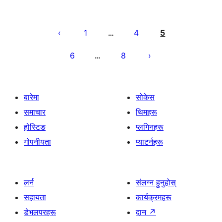
पोस्टको
पृष्ठाङ्कन
1
4
5
…
6
8
…
बारेमा
सोकेस
समाचार
थिमहरू
होस्टिङ
प्लगिनहरू
गोपनीयता
प्याटर्नहरू
लर्न
संलग्न हुनुहोस्
सहायता
कार्यक्रमहरू
डेभलपरहरू
दान
↗