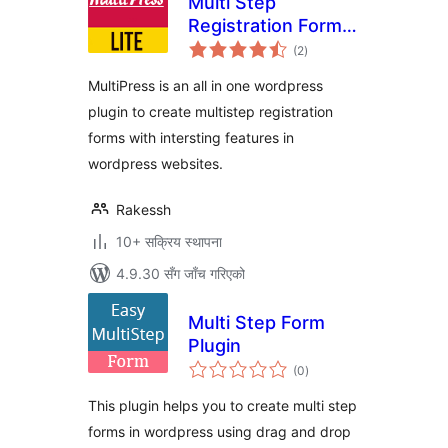
Multi Step
Registration Form
कुल
Plugin
(2
)
रेटिङ्गहरू
MultiPress is an all in one wordpress
plugin to create multistep registration
forms with intersting features in
wordpress websites.
Rakessh
10+ सक्रिय स्थापना
4.9.30 सँग जाँच गरिएको
Multi Step Form
Plugin
कुल
(0
)
रेटिङ्गहरू
This plugin helps you to create multi step
forms in wordpress using drag and drop