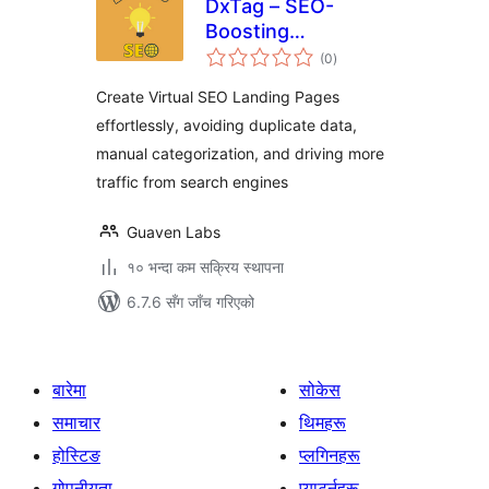
DxTag – SEO-
Boosting
कुल
WooCommerce
(0
)
रेटिङ्गहरू
Listing Generator
Create Virtual SEO Landing Pages
effortlessly, avoiding duplicate data,
manual categorization, and driving more
traffic from search engines
Guaven Labs
१० भन्दा कम सक्रिय स्थापना
6.7.6 सँग जाँच गरिएको
बारेमा
सोकेस
समाचार
थिमहरू
होस्टिङ
प्लगिनहरू
गोपनीयता
प्याटर्नहरू