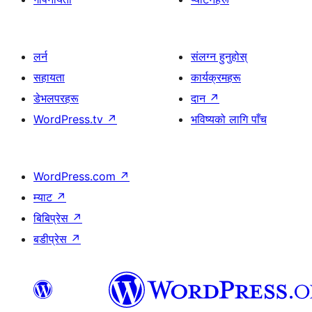
लर्न
संलग्न हुनुहोस्
सहायता
कार्यक्रमहरू
डेभलपरहरू
दान
↗
WordPress.tv
↗
भविष्यको लागि पाँच
WordPress.com
↗
म्याट
↗
बिबिप्रेस
↗
बडीप्रेस
↗