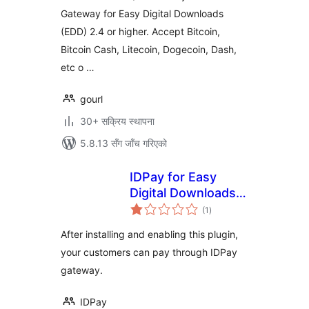
Gateway for Easy Digital Downloads
(EDD) 2.4 or higher. Accept Bitcoin,
Bitcoin Cash, Litecoin, Dogecoin, Dash,
etc o …
gourl
30+ सक्रिय स्थापना
5.8.13 सँग जाँच गरिएको
IDPay for Easy
Digital Downloads
कुल
(EDD)
(1
)
रेटिङ्गहरू
After installing and enabling this plugin,
your customers can pay through IDPay
gateway.
IDPay