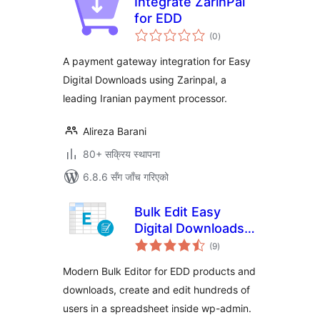
Integrate ZarinPal
for EDD
कुल
(0
)
रेटिङ्गहरू
A payment gateway integration for Easy
Digital Downloads using Zarinpal, a
leading Iranian payment processor.
Alireza Barani
80+ सक्रिय स्थापना
6.8.6 सँग जाँच गरिएको
Bulk Edit Easy
Digital Downloads –
कुल
Fast Bulk Creator
(9
)
रेटिङ्गहरू
Modern Bulk Editor for EDD products and
downloads, create and edit hundreds of
users in a spreadsheet inside wp-admin.