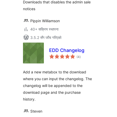
Downloads that disables the admin sale
notices
Pippin Williamson
40+ सक्रिय स्थापना
3.5.2 सँग जाँच गरिएको
EDD Changelog
कुल
(4
)
रेटिङ्गहरू
Add a new metabox to the download
where you can input the changelog. The
changelog will be appended to the
download page and the purchase
history.
Steven