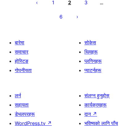
पृष्ठाङ्कन
1
2
3
…
6
बारेमा
सोकेस
समाचार
थिमहरू
होस्टिङ
प्लगिनहरू
गोपनीयता
प्याटर्नहरू
लर्न
संलग्न हुनुहोस्
सहायता
कार्यक्रमहरू
डेभलपरहरू
दान
↗
WordPress.tv
↗
भविष्यको लागि पाँच