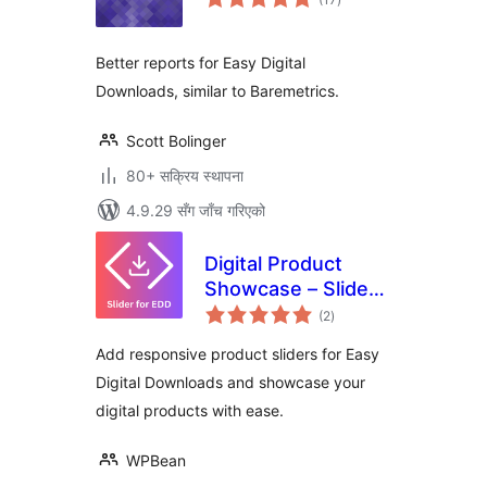
रेटिङ्गहरू
Better reports for Easy Digital
Downloads, similar to Baremetrics.
Scott Bolinger
80+ सक्रिय स्थापना
4.9.29 सँग जाँच गरिएको
Digital Product
Showcase – Slider
कुल
for Easy Digital
(2
)
रेटिङ्गहरू
Downloads
Add responsive product sliders for Easy
Digital Downloads and showcase your
digital products with ease.
WPBean