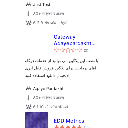
Just Test
80+ सक्रिय स्थापना
6.3.8 सँग जाँच गरिएको
Gateway
Aqayepardakht
कुल
Easy Digital
(0
)
रेटिङ्गहरू
Downloads
با نصب این پلاگین می توانید از خدمات درگاه
آقای پرداخت برای پلاگین فروش فایل ایزی
دیجیتال دانلود استفاده کنید!
Aqaye Pardakht
80+ सक्रिय स्थापना
6.1.10 सँग जाँच गरिएको
EDD Metrics
कुल
(17
)