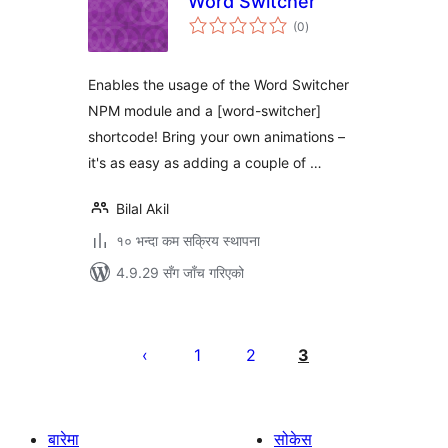
Word Switcher
कुल
(0
)
रेटिङ्गहरू
Enables the usage of the Word Switcher
NPM module and a [word-switcher]
shortcode! Bring your own animations –
it's as easy as adding a couple of …
Bilal Akil
१० भन्दा कम सक्रिय स्थापना
4.9.29 सँग जाँच गरिएको
पोस्टको
पृष्ठाङ्कन
1
2
3
बारेमा
सोकेस