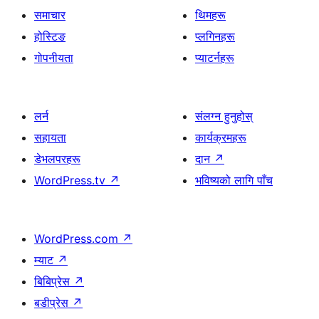
समाचार
थिमहरू
होस्टिङ
प्लगिनहरू
गोपनीयता
प्याटर्नहरू
लर्न
संलग्न हुनुहोस्
सहायता
कार्यक्रमहरू
डेभलपरहरू
दान
↗
WordPress.tv
↗
भविष्यको लागि पाँच
WordPress.com
↗
म्याट
↗
बिबिप्रेस
↗
बडीप्रेस
↗