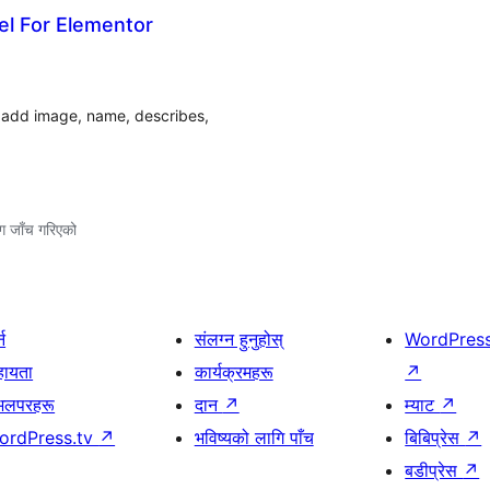
el For Elementor
 add image, name, describes,
ग जाँच गरिएको
्न
संलग्न हुनुहोस्
WordPres
हायता
कार्यक्रमहरू
↗
भलपरहरू
दान
↗
म्याट
↗
ordPress.tv
↗
भविष्यको लागि पाँच
बिबिप्रेस
↗
बडीप्रेस
↗