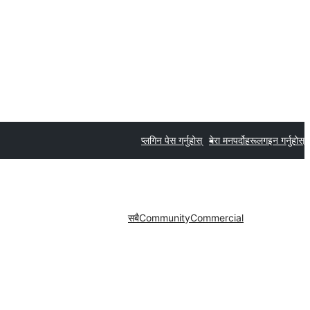
प्लगिन पेस गर्नुहोस्
मेरा मनपर्दोहरू
लगइन गर्नुहोस्
सबै
Community
Commercial