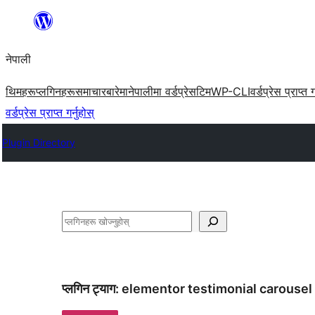
सामग्रीमा
जानुहोस्
नेपाली
थिमहरू
प्लगिनहरू
समाचार
बारेमा
नेपालीमा वर्डप्रेस
टिम
WP-CLI
वर्डप्रेस प्राप्त ग
वर्डप्रेस प्राप्त गर्नुहोस्
Plugin Directory
खोज्नुहोस्
प्लगिन ट्याग:
elementor testimonial carousel