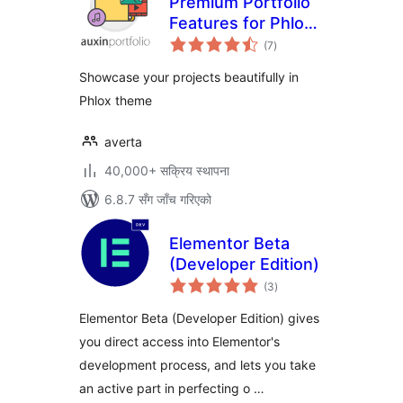
Premium Portfolio
Features for Phlox
कुल
theme
(7
)
रेटिङ्गहरू
Showcase your projects beautifully in
Phlox theme
averta
40,000+ सक्रिय स्थापना
6.8.7 सँग जाँच गरिएको
Elementor Beta
(Developer Edition)
कुल
(3
)
रेटिङ्गहरू
Elementor Beta (Developer Edition) gives
you direct access into Elementor's
development process, and lets you take
an active part in perfecting o …