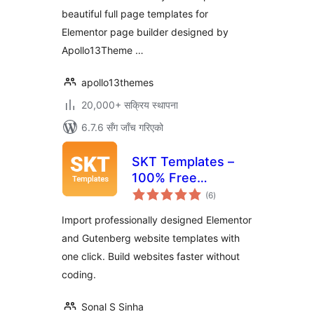
beautiful full page templates for
Elementor page builder designed by
Apollo13Theme …
apollo13themes
20,000+ सक्रिय स्थापना
6.7.6 सँग जाँच गरिएको
SKT Templates –
100% Free
कुल
Templates for
(6
)
रेटिङ्गहरू
Elementor &
Import professionally designed Elementor
Gutenberg
and Gutenberg website templates with
one click. Build websites faster without
coding.
Sonal S Sinha