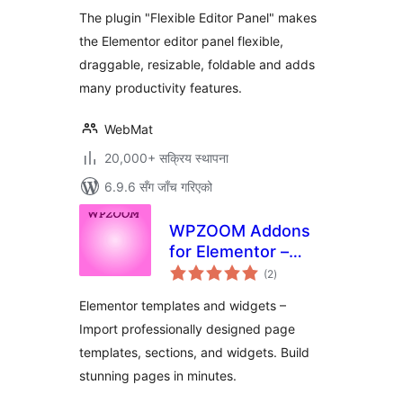
The plugin "Flexible Editor Panel" makes
the Elementor editor panel flexible,
draggable, resizable, foldable and adds
many productivity features.
WebMat
20,000+ सक्रिय स्थापना
6.9.6 सँग जाँच गरिएको
WPZOOM Addons
for Elementor –
कुल
Starter Templates
(2
)
रेटिङ्गहरू
& Widgets
Elementor templates and widgets –
Import professionally designed page
templates, sections, and widgets. Build
stunning pages in minutes.