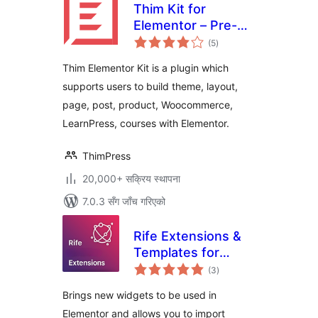
Thim Kit for
Elementor – Pre-
कुल
built Templates &
(5
)
रेटिङ्गहरू
Widgets for
Thim Elementor Kit is a plugin which
Elementor
supports users to build theme, layout,
page, post, product, Woocommerce,
LearnPress, courses with Elementor.
ThimPress
20,000+ सक्रिय स्थापना
7.0.3 सँग जाँच गरिएको
Rife Extensions &
Templates for
कुल
Elementor
(3
)
रेटिङ्गहरू
Brings new widgets to be used in
Elementor and allows you to import