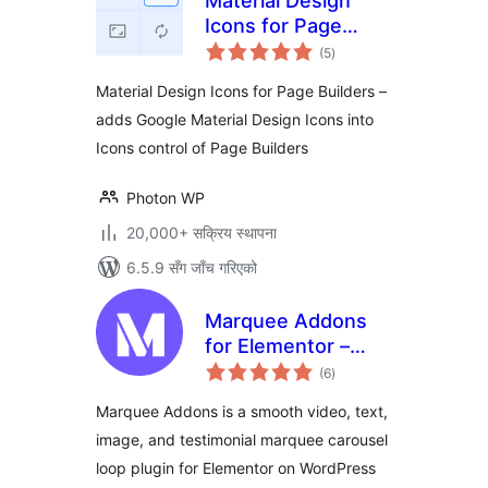
Material Design
Icons for Page
कुल
Builders
(5
)
रेटिङ्गहरू
Material Design Icons for Page Builders –
adds Google Material Design Icons into
Icons control of Page Builders
Photon WP
20,000+ सक्रिय स्थापना
6.5.9 सँग जाँच गरिएको
Marquee Addons
for Elementor –
कुल
Essential Motion
(6
)
रेटिङ्गहरू
Widgets &
Marquee Addons is a smooth video, text,
Templates
image, and testimonial marquee carousel
loop plugin for Elementor on WordPress