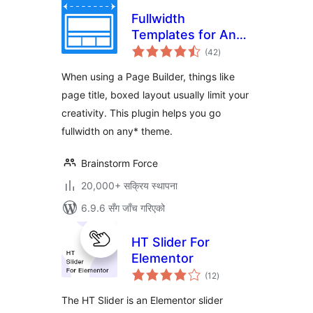
Fullwidth
Templates for Any
कुल
Theme & Page
(42
)
रेटिङ्गहरू
Builder
When using a Page Builder, things like
page title, boxed layout usually limit your
creativity. This plugin helps you go
fullwidth on any* theme.
Brainstorm Force
20,000+ सक्रिय स्थापना
6.9.6 सँग जाँच गरिएको
HT Slider For
Elementor
कुल
(12
)
रेटिङ्गहरू
The HT Slider is an Elementor slider