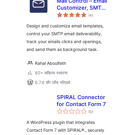
Mail Control – Email
Customizer, SMTP
कुल
Deliverability,
(4
)
रेटिङ्गहरू
logging, open and
Design and customize email templates,
click Tracking
control your SMTP email deliverability,
track your emails clicks and openings,
and send them as background task.
Rahal Aboulfeth
60+ सक्रिय स्थापना
6.7.6 सँग जाँच गरिएको
SPIRAL Connector
for Contact Form 7
कुल
(0
)
रेटिङ्गहरू
A WordPress plugin that integrates
Contact Form 7 with SPIRAL®., securely