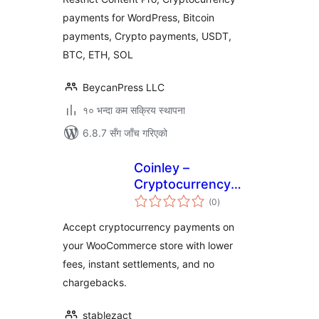
payments for WordPress, Bitcoin
payments, Crypto payments, USDT,
BTC, ETH, SOL
BeycanPress LLC
१० भन्दा कम सक्रिय स्थापना
6.8.7 सँग जाँच गरिएको
Coinley –
Cryptocurrency
कुल
Payments
(0
)
रेटिङ्गहरू
Accept cryptocurrency payments on
your WooCommerce store with lower
fees, instant settlements, and no
chargebacks.
stablezact