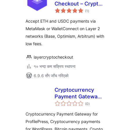
Checkout – Crypto
कुल
Payments for
(1
)
रेटिङ्गहरू
WooCommerce
Accept ETH and USDC payments via
MetaMask or WalletConnect on Layer 2
networks (Base, Optimism, Arbitrum) with
low fees.
layercryptocheckout
१० भन्दा कम सक्रिय स्थापना
6.9.6 सँग जाँच गरिएको
Cryptocurrency
Payment Gateway
कुल
for ProfilePress by
(0
)
रेटिङ्गहरू
CryptoPay
Cryptocurrency Payment Gateway for
ProfilePress, Cryptocurrency payments
for WordPress, Bitcoin payments, Crypto