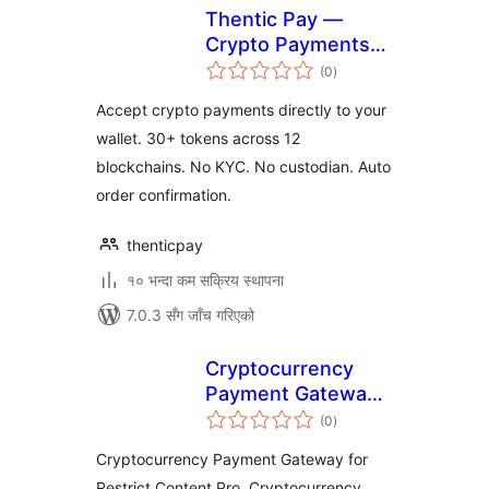
Thentic Pay —
Crypto Payments
कुल
for WooCommerce
(0
)
रेटिङ्गहरू
Accept crypto payments directly to your
wallet. 30+ tokens across 12
blockchains. No KYC. No custodian. Auto
order confirmation.
thenticpay
१० भन्दा कम सक्रिय स्थापना
7.0.3 सँग जाँच गरिएको
Cryptocurrency
Payment Gateway
कुल
for Restrict
(0
)
रेटिङ्गहरू
Content Pro by
Cryptocurrency Payment Gateway for
CryptoPay
Restrict Content Pro, Cryptocurrency