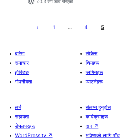
7.0.3 सँग जाँच गरिएको
पोस्टको
पृष्ठाङ्कन
1
4
5
…
बारेमा
सोकेस
समाचार
थिमहरू
होस्टिङ
प्लगिनहरू
गोपनीयता
प्याटर्नहरू
लर्न
संलग्न हुनुहोस्
सहायता
कार्यक्रमहरू
डेभलपरहरू
दान
↗
WordPress.tv
↗
भविष्यको लागि पाँच