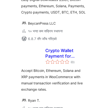
payments, Ethereum, Solana, Payments,
Crypto payments, USDT, BTC, ETH, SOL
BeycanPress LLC
१० भन्दा कम सक्रिय स्थापना
6.8.7 सँग जाँच गरिएको
Crypto Wallet
Payment for
कुल
WooCommerce
(0
)
रेटिङ्गहरू
Accept Bitcoin, Ethereum, Solana and
XRP payments in WooCommerce with
manual transaction verification and live
exchange rates.
Ryan T.