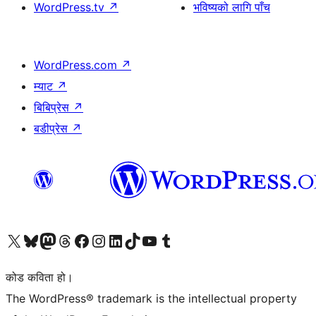
WordPress.tv
↗
भविष्यको लागि पाँच
WordPress.com
↗
म्याट
↗
बिबिप्रेस
↗
बडीप्रेस
↗
हाम्रो X (पहिले ट्विटर) खातामा जानुहोस्
हाम्रो Bluesky खाता भ्रमण गर्नुहोस्
हाम्रो म्यास्टोडन खाता भ्रमण गर्नुहोस्
हाम्रो थ्रेड्स खातामा जानुहोस्
हाम्रो फेसबुक पेजमा जानुहोस्
हाम्रो इन्स्टाग्राम खातामा जानुहोस्
हाम्रो लिङ्क्डइन खातामा जानुहोस्
हाम्रो TikTok खाता भ्रमण गर्नुहोस्
हाम्रो युट्युब च्यानलमा जानुहोस्
हाम्रो टम्बलर खाता भ्रमण गर्नुहोस्
कोड कविता हो।
The WordPress® trademark is the intellectual property