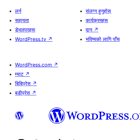
लर्न
संलग्न हुनुहोस्
सहायता
कार्यक्रमहरू
डेभलपरहरू
दान
↗
WordPress.tv
↗
भविष्यको लागि पाँच
WordPress.com
↗
म्याट
↗
बिबिप्रेस
↗
बडीप्रेस
↗