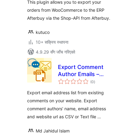
This plugin allows you to export your
orders from WooCommerce to the ERP
Afterbuy via the Shop-API from Afterbuy.
kutuco
10+ सक्रिय स्थापना
4.9.29 सँग जाँच गरिएको
Export Comment
Author Emails –
कुल
Build email list
(0
)
रेटिङ्गहरू
Export email address list from existing
comments on your website. Export
comment authors' name, email address
and website url as CSV or Text file …
Md Jahidul Islam