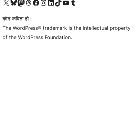
हाम्रो X (पहिले ट्विटर) खातामा जानुहोस्
हाम्रो Bluesky खाता भ्रमण गर्नुहोस्
हाम्रो म्यास्टोडन खाता भ्रमण गर्नुहोस्
हाम्रो थ्रेड्स खातामा जानुहोस्
हाम्रो फेसबुक पेजमा जानुहोस्
हाम्रो इन्स्टाग्राम खातामा जानुहोस्
हाम्रो लिङ्क्डइन खातामा जानुहोस्
हाम्रो TikTok खाता भ्रमण गर्नुहोस्
हाम्रो युट्युब च्यानलमा जानुहोस्
हाम्रो टम्बलर खाता भ्रमण गर्नुहोस्
कोड कविता हो।
The WordPress® trademark is the intellectual property
of the WordPress Foundation.