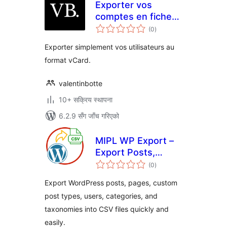
Exporter vos
comptes en fiche
कुल
contact vCard
(0
)
रेटिङ्गहरू
Exporter simplement vos utilisateurs au
format vCard.
valentinbotte
10+ सक्रिय स्थापना
6.2.9 सँग जाँच गरिएको
MIPL WP Export –
Export Posts,
कुल
Users, Categories
(0
)
रेटिङ्गहरू
to CSV
Export WordPress posts, pages, custom
post types, users, categories, and
taxonomies into CSV files quickly and
easily.