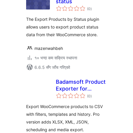
status
कुल
(0
)
रेटिङ्गहरू
The Export Products by Status plugin
allows users to export product status
data from their WooCommerce store.
mazenwahbeh
१० भन्दा कम सक्रिय स्थापना
6.6.5 सँग जाँच गरिएको
Badamsoft Product
Exporter for
कुल
WooCommerce
(0
)
रेटिङ्गहरू
Export WooCommerce products to CSV
with filters, templates and history. Pro
version adds XLSX, XML, JSON,
scheduling and media export.