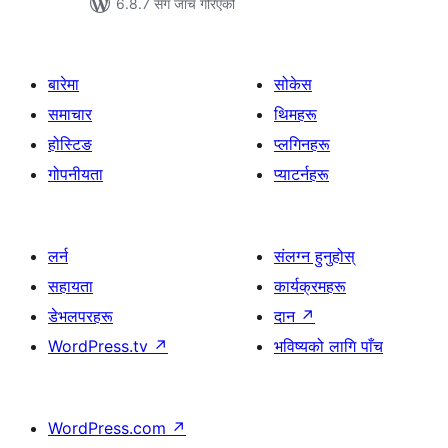
6.8.7 सँग जाँच गरिएको
बारेमा
सोकेस
समाचार
थिमहरू
होस्टिङ
प्लगिनहरू
गोपनीयता
प्याटर्नहरू
लर्न
संलग्न हुनुहोस्
सहायता
कार्यक्रमहरू
डेभलपरहरू
दान
↗
WordPress.tv
↗
भविष्यको लागि पाँच
WordPress.com
↗