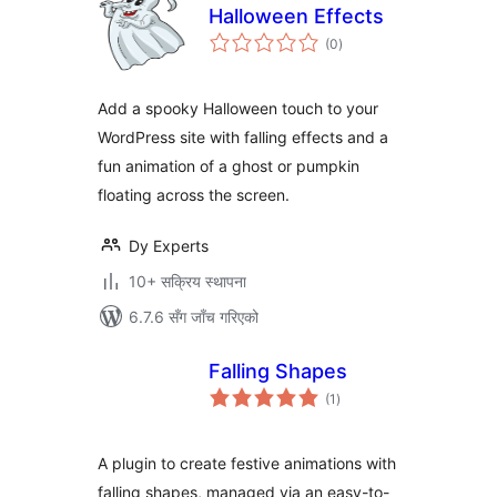
Halloween Effects
कुल
(0
)
रेटिङ्गहरू
Add a spooky Halloween touch to your
WordPress site with falling effects and a
fun animation of a ghost or pumpkin
floating across the screen.
Dy Experts
10+ सक्रिय स्थापना
6.7.6 सँग जाँच गरिएको
Falling Shapes
कुल
(1
)
रेटिङ्गहरू
A plugin to create festive animations with
falling shapes, managed via an easy-to-