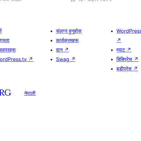
्न
संलग्न हुनुहोस्
WordPres
हायता
कार्यक्रमहरू
↗
भलपरहरू
दान
↗
म्याट
↗
ordPress.tv
↗
Swag
↗
बिबिप्रेस
↗
बडीप्रेस
↗
नेपाली