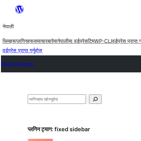
सामग्रीमा
जानुहोस्
नेपाली
थिमहरू
प्लगिनहरू
समाचार
बारेमा
नेपालीमा वर्डप्रेस
टिम
WP-CLI
वर्डप्रेस प्राप्त ग
वर्डप्रेस प्राप्त गर्नुहोस्
Plugin Directory
खोज्नुहोस्
प्लगिन ट्याग:
fixed sidebar