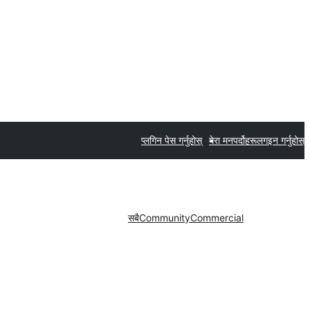
प्लगिन पेस गर्नुहोस्
मेरा मनपर्दोहरू
लगइन गर्नुहोस्
सबै
Community
Commercial