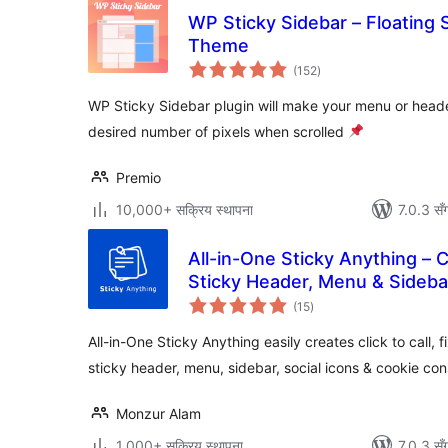
WP Sticky Sidebar – Floating 
Theme
कुल
(152
)
रेटिङ्गहरू
WP Sticky Sidebar plugin will make your menu or header
desired number of pixels when scrolled
Premio
10,000+ सक्रिय स्थापना
7.0.3 सँ
All-in-One Sticky Anything – Cl
Sticky Header, Menu & Sideba
कुल
(15
)
रेटिङ्गहरू
All-in-One Sticky Anything easily creates click to call, 
sticky header, menu, sidebar, social icons & cookie con
Monzur Alam
1,000+ सक्रिय स्थापना
7.0.3 सँ