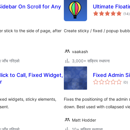
Sidebar On Scroll for Any
Ultimate Float
क
(14
)
र
 stick to the side of page, after
Create sticky / fixed / popup bubb
vaakash
ग जाँच गरिएको
3,000+ सक्रिय स्थापना
ick to Call, Fixed Widget,
Fixed Admin S
कु
r
(0
)
रे
fixed widgets, sticky elements,
Fixes the positioning of the admin 
sent.
down. Best used with collapsed vi
Matt Hodder
ग जाँच गरिएको
10+ सक्रिय स्थापना