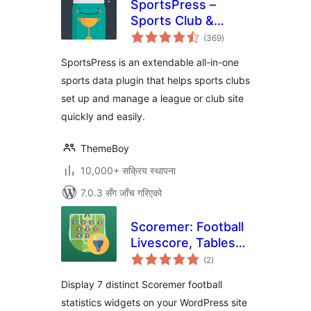
SportsPress –
Sports Club &
कुल
League Manager
(369
)
रेटिङ्गहरू
SportsPress is an extendable all-in-one
sports data plugin that helps sports clubs
set up and manage a league or club site
quickly and easily.
ThemeBoy
10,000+ सक्रिय स्थापना
7.0.3 सँग जाँच गरिएको
Scoremer: Football
Livescore, Tables
कुल
and Fixtures
(2
)
रेटिङ्गहरू
Display 7 distinct Scoremer football
statistics widgets on your WordPress site