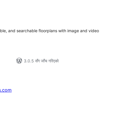
ल
टिङ्गहरू
rable, and searchable floorplans with image and video
3.0.5 सँग जाँच गरिएको
s.com