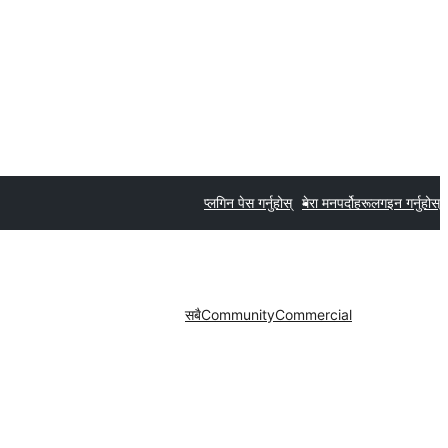
प्लगिन पेस गर्नुहोस्
मेरा मनपर्दोहरू
लगइन गर्नुहोस्
सबै
Community
Commercial