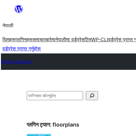
सामग्रीमा
जानुहोस्
नेपाली
थिमहरू
प्लगिनहरू
समाचार
बारेमा
नेपालीमा वर्डप्रेस
टिम
WP-CLI
वर्डप्रेस प्राप्त ग
वर्डप्रेस प्राप्त गर्नुहोस्
Plugin Directory
खोज्नुहोस्
प्लगिन ट्याग:
floorplans