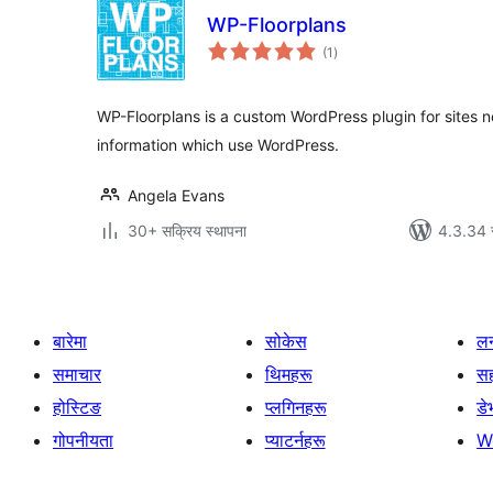
WP-Floorplans
कुल
(1
)
रेटिङ्गहरू
WP-Floorplans is a custom WordPress plugin for sites ne
information which use WordPress.
Angela Evans
30+ सक्रिय स्थापना
4.3.34 स
बारेमा
सोकेस
लर
समाचार
थिमहरू
स
होस्टिङ
प्लगिनहरू
डे
गोपनीयता
प्याटर्नहरू
W