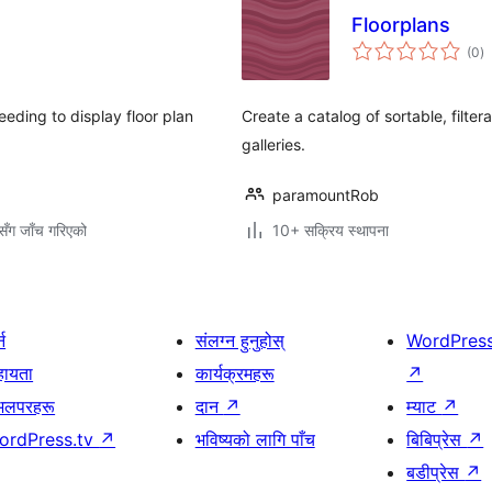
Floorplans
कु
(0
)
रे
eding to display floor plan
Create a catalog of sortable, filte
galleries.
paramountRob
ँग जाँच गरिएको
10+ सक्रिय स्थापना
्न
संलग्न हुनुहोस्
WordPres
हायता
कार्यक्रमहरू
↗
भलपरहरू
दान
↗
म्याट
↗
ordPress.tv
↗
भविष्यको लागि पाँच
बिबिप्रेस
↗
बडीप्रेस
↗