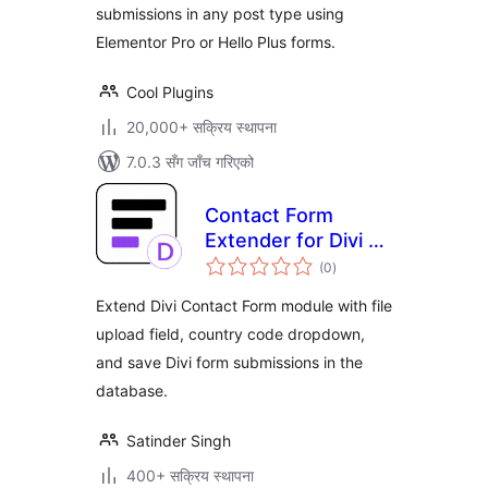
submissions in any post type using
Elementor Pro or Hello Plus forms.
Cool Plugins
20,000+ सक्रिय स्थापना
7.0.3 सँग जाँच गरिएको
Contact Form
Extender for Divi –
कुल
Submissions DB &
(0
)
रेटिङ्गहरू
Extra Fields
Extend Divi Contact Form module with file
upload field, country code dropdown,
and save Divi form submissions in the
database.
Satinder Singh
400+ सक्रिय स्थापना