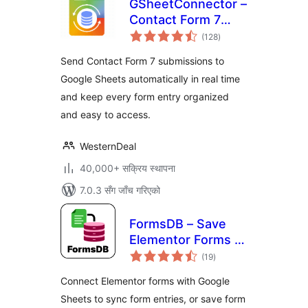
GSheetConnector –
Contact Form 7
कुल
Google Sheets
(128
)
रेटिङ्गहरू
Connector & Save
Send Contact Form 7 submissions to
CF7 Entries to
Google Sheets automatically in real time
Database
and keep every form entry organized
and easy to access.
WesternDeal
40,000+ सक्रिय स्थापना
7.0.3 सँग जाँच गरिएको
FormsDB – Save
Elementor Forms to
कुल
Google Sheets &
(19
)
रेटिङ्गहरू
Post Type
Connect Elementor forms with Google
Sheets to sync form entries, or save form