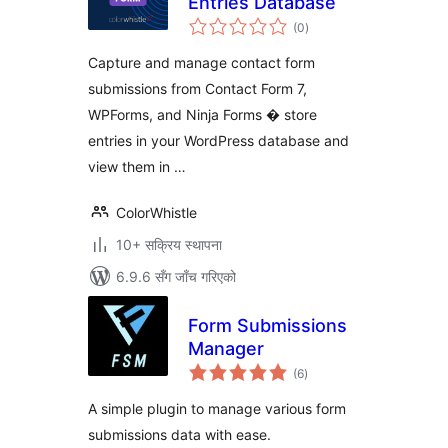
Entries Database
कुल
(0
)
रेटिङ्गहरू
Capture and manage contact form
submissions from Contact Form 7,
WPForms, and Ninja Forms � store
entries in your WordPress database and
view them in …
ColorWhistle
10+ सक्रिय स्थापना
6.9.6 सँग जाँच गरिएको
Form Submissions
Manager
कुल
(6
)
रेटिङ्गहरू
A simple plugin to manage various form
submissions data with ease.