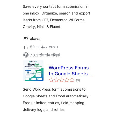
Save every contact form submission in
one inbox. Organize, search and export
leads from CF7, Elementor, WPForms,
Gravity, Ninja & Fluent.
akava
50+ सक्रिय स्थापना
7.0.3 सँग जाँच गरिएको
WordPress Forms
to Google Sheets &
कुल
Excel – SheetLink
(0
)
रेटिङ्गहरू
Send WordPress form submissions to
Google Sheets and Excel automatically.
Free unlimited entries, field mapping,
delivery logs, and retries.