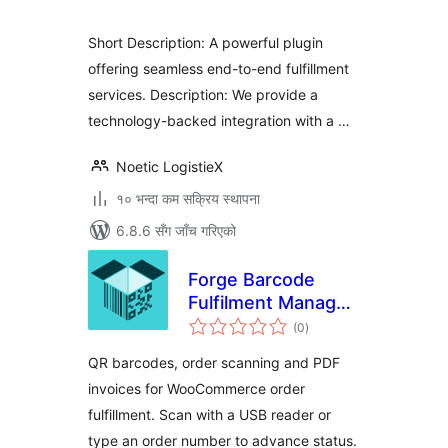
Short Description: A powerful plugin
offering seamless end-to-end fulfillment
services. Description: We provide a
technology-backed integration with a …
Noetic LogistieX
१० भन्दा कम सक्रिय स्थापना
6.8.6 सँग जाँच गरिएको
Forge Barcode
Fulfilment Manager
कुल
for WooCommerce
(0
)
रेटिङ्गहरू
– Order Scanner &
QR barcodes, order scanning and PDF
PDF Invoices
invoices for WooCommerce order
fulfillment. Scan with a USB reader or
type an order number to advance status.