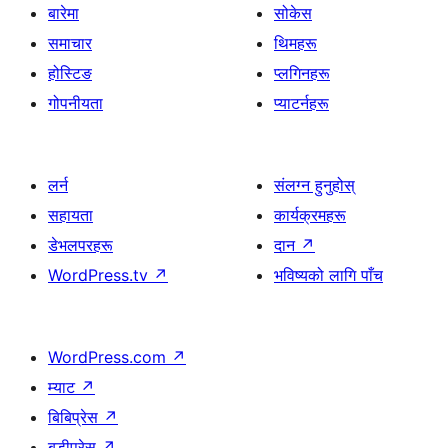
बारेमा
सोकेस
समाचार
थिमहरू
होस्टिङ
प्लगिनहरू
गोपनीयता
प्याटर्नहरू
लर्न
संलग्न हुनुहोस्
सहायता
कार्यक्रमहरू
डेभलपरहरू
दान
↗
WordPress.tv
↗
भविष्यको लागि पाँच
WordPress.com
↗
म्याट
↗
बिबिप्रेस
↗
बडीप्रेस
↗