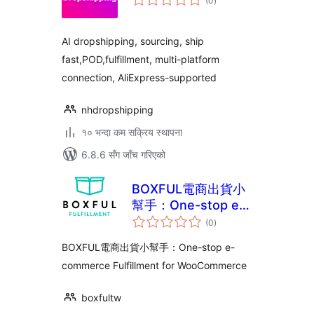
(0
)
रेटिङ्गहरू
AI dropshipping, sourcing, ship
fast,POD,fulfillment, multi-platform
connection, AliExpress-supported
nhdropshipping
१० भन्दा कम सक्रिय स्थापना
6.8.6 सँग जाँच गरिएको
BOXFUL電商出貨小
幫手：One-stop e-
कुल
commerce
(0
)
रेटिङ्गहरू
Fulfillment for
BOXFUL電商出貨小幫手：One-stop e-
WooCommerce
commerce Fulfillment for WooCommerce
boxfultw