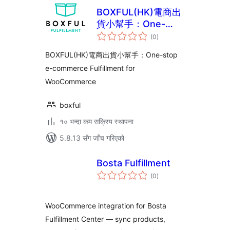
BOXFUL(HK)電商出
貨小幫手：One-
कुल
stop e-commerce
(0
)
रेटिङ्गहरू
Fulfillment for
BOXFUL(HK)電商出貨小幫手：One-stop
WooCommerce
e-commerce Fulfillment for
WooCommerce
boxful
१० भन्दा कम सक्रिय स्थापना
5.8.13 सँग जाँच गरिएको
Bosta Fulfillment
कुल
(0
)
रेटिङ्गहरू
WooCommerce integration for Bosta
Fulfillment Center — sync products,