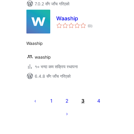
7.0.2 सँग जाँच गरिएको
Waaship
कुल
(0
)
रेटिङ्गहरू
Waaship
waaship
१० भन्दा कम सक्रिय स्थापना
6.4.8 सँग जाँच गरिएको
पोस्टको
पृष्ठाङ्कन
1
2
3
4