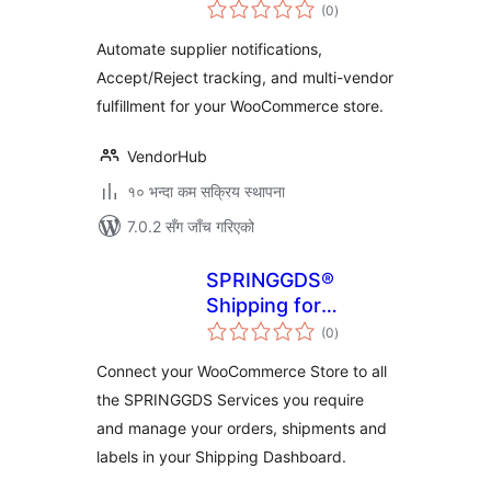
कुल
(0
)
रेटिङ्गहरू
Automate supplier notifications,
Accept/Reject tracking, and multi-vendor
fulfillment for your WooCommerce store.
VendorHub
१० भन्दा कम सक्रिय स्थापना
7.0.2 सँग जाँच गरिएको
SPRINGGDS®
Shipping for
कुल
WooCommerce
(0
)
रेटिङ्गहरू
Connect your WooCommerce Store to all
the SPRINGGDS Services you require
and manage your orders, shipments and
labels in your Shipping Dashboard.