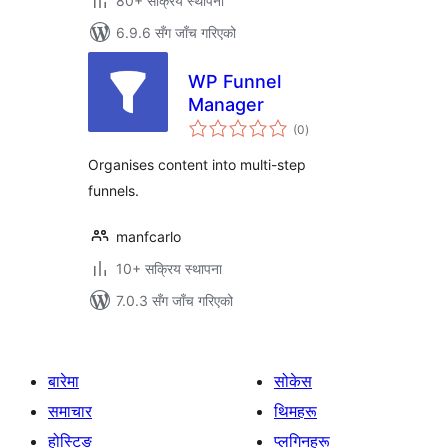
80+ सक्रिय स्थापना
6.9.6 सँग जाँच गरिएको
WP Funnel
Manager
कुल
(0
)
रेटिङ्गहरू
Organises content into multi-step
funnels.
manfcarlo
10+ सक्रिय स्थापना
7.0.3 सँग जाँच गरिएको
बारेमा
सोकेस
समाचार
थिमहरू
होस्टिङ
प्लगिनहरू