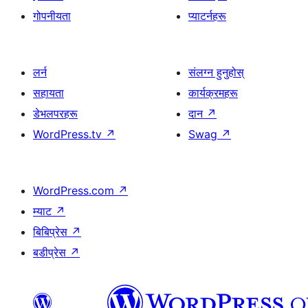
गोपनीयता
प्याटर्नहरू
लर्न
संलग्न हुनुहोस्
सहायता
कार्यक्रमहरू
डेभलपरहरू
दान
↗
WordPress.tv
↗
Swag
↗
WordPress.com
↗
म्याट
↗
बिबिप्रेस
↗
बडीप्रेस
↗