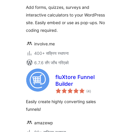
Forms as
Add forms, quizzes, surveys and
Embedded Widgets
interactive calculators to your WordPress
or Pop-ups
site. Easily embed or use as pop-ups. No
coding required.
involve.me
400+ सक्रिय स्थापना
6.7.6 सँग जाँच गरिएको
fluXtore Funnel
Builder
कुल
(4
)
रेटिङ्गहरू
Easily create highly converting sales
funnels!
amazewp