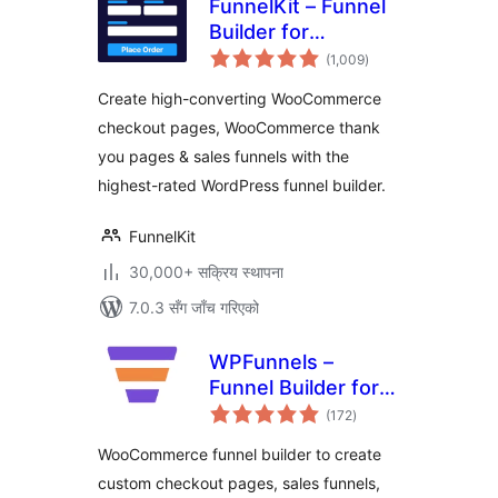
FunnelKit – Funnel
Builder for
कुल
WooCommerce
(1,009
)
रेटिङ्गहरू
Checkout
Create high-converting WooCommerce
checkout pages, WooCommerce thank
you pages & sales funnels with the
highest-rated WordPress funnel builder.
FunnelKit
30,000+ सक्रिय स्थापना
7.0.3 सँग जाँच गरिएको
WPFunnels –
Funnel Builder for
कुल
WooCommerce
(172
)
रेटिङ्गहरू
with Checkout &
WooCommerce funnel builder to create
One Click Upsell
custom checkout pages, sales funnels,