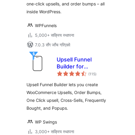
one-click upsells, and order bumps – all
inside WordPress.
WPFunnels
5,000+ सक्रिय स्थापना
7.0.3 सँग जाँच गरिएको
Upsell Funnel
Builder for
कुल
WooCommerce –
(115
)
रेटिङ्गहरू
Create Upsells,
Upsell Funnel Builder lets you create
Cross-Sells, Order
WooCommerce Upsells, Order Bumps,
Bumps, Frequently
One Click upsell, Cross-Sells, Frequently
Bought, and
Popups.
Bought, and Popups.
WP Swings
3,000+ सक्रिय स्थापना