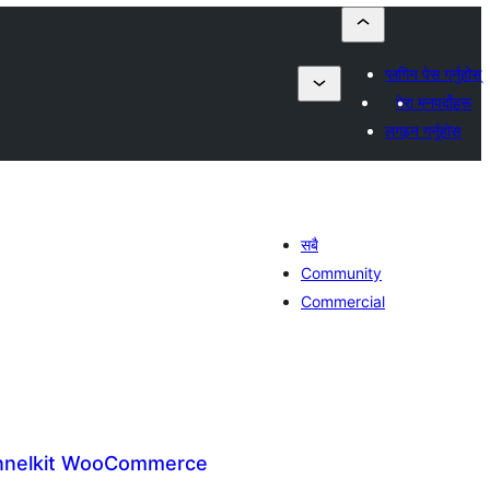
प्लगिन पेस गर्नुहोस्
मेरा मनपर्दोहरू
लगइन गर्नुहोस्
सबै
Community
Commercial
unnelkit WooCommerce
ल