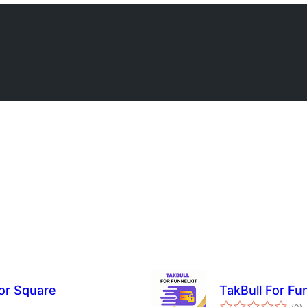
or Square
TakBull For F
कु