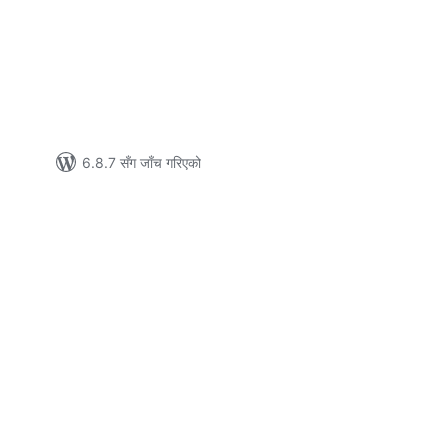
टिङ्गहरू
6.8.7 सँग जाँच गरिएको