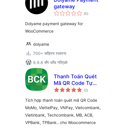
gateway
कुल
(0
)
रेटिङ्गहरू
Dolyame payment gateway for
WooCommerce
dolyame
700+ सक्रिय स्थापना
6.9.6 सँग जाँच गरिएको
Thanh Toán Quét
Mã QR Code Tự
कुल
Động – MoMo,
(2
)
रेटिङ्गहरू
ViettelPay, VNPay
Tích hợp thanh toán quét mã QR Code
và 40 ngân hàng
MoMo, ViettelPay, VNPay, Vietcombank,
Việt Nam
Vietinbank, Techcombank, MB, ACB,
VPBank, TPBank.. cho Woocommerce