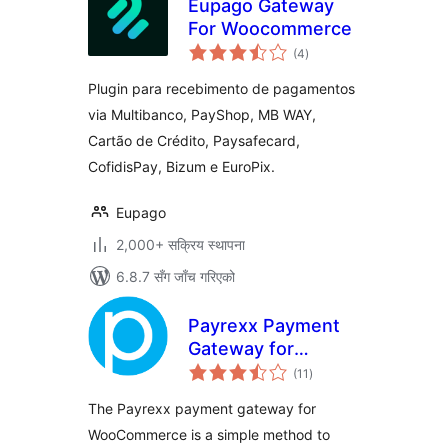
Eupago Gateway
For Woocommerce
कुल
(4
)
रेटिङ्गहरू
Plugin para recebimento de pagamentos
via Multibanco, PayShop, MB WAY,
Cartão de Crédito, Paysafecard,
CofidisPay, Bizum e EuroPix.
Eupago
2,000+ सक्रिय स्थापना
6.8.7 सँग जाँच गरिएको
Payrexx Payment
Gateway for
कुल
WooCommerce
(11
)
रेटिङ्गहरू
The Payrexx payment gateway for
WooCommerce is a simple method to