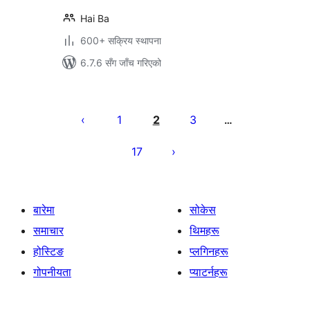
Hai Ba
600+ सक्रिय स्थापना
6.7.6 सँग जाँच गरिएको
पोस्टको
पृष्ठाङ्कन
1
2
3
…
17
बारेमा
सोकेस
समाचार
थिमहरू
होस्टिङ
प्लगिनहरू
गोपनीयता
प्याटर्नहरू