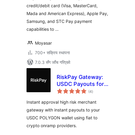
credit/debit card (Visa, MasterCard,
Mada and American Express), Apple Pay,
Samsung, and STC Pay payment
capabilities to …
Moyasar
700+ सक्रिय स्थापना
7.0.3 सँग जाँच गरिएको
RiskPay Gateway:
USDC Payouts for
कुल
WooCommerce
(4
)
रेटिङ्गहरू
Instant approval high risk merchant
gateway with instant payouts to your
USDC POLYGON wallet using fiat to
crypto onramp providers.