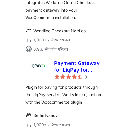
Integrates Worldline Online Checkout
payment gateway into your
WooCommerce installation.
Worldline Checkout Nordics
1,000+ सक्रिय स्थापना
6.9.6 सँग जाँच गरिएको
Payment Gateway
for LiqPay for
कुल
Woocommerce
(13
)
रेटिङ्गहरू
Plugin for paying for products through
the LiqPay service. Works in conjunction
with the Woocommerce plugin
Serhii Ivanov
1,000+ सक्रिय स्थापना