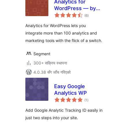
Analytics for
WordPress — by
कुल
Segment
(6
)
रेटिङ्गहरू
Analytics for WordPress lets you
integrate more than 100 analytics and
marketing tools with the flick of a switch.
Segment
300+ सक्रिय स्थापना
4.0.38 सँग जाँच गरिएको
Easy Google
Analytics WP
कुल
(1
)
रेटिङ्गहरू
Add Google Analytic Tracking ID easily in
just two steps into your site.