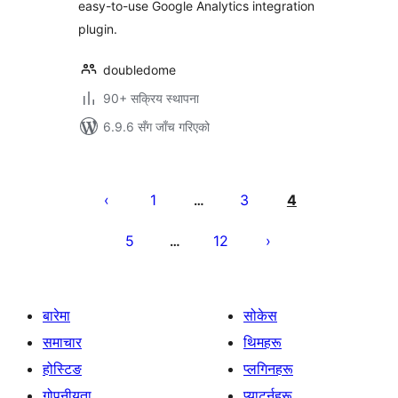
easy-to-use Google Analytics integration
plugin.
doubledome
90+ सक्रिय स्थापना
6.9.6 सँग जाँच गरिएको
पोस्टको
पृष्ठाङ्कन
1
3
4
…
5
12
…
बारेमा
सोकेस
समाचार
थिमहरू
होस्टिङ
प्लगिनहरू
गोपनीयता
प्याटर्नहरू