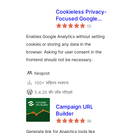
Cookieless Privacy-
Focused Google
कुल
Analytics
(2
)
रेटिङ्गहरू
Enables Google Analytics without setting
cookies or storing any data in the
browser. Asking for user consent in the
frontend should not be necessary.
hiroprot
100+ सक्रिय स्थापना
5.4.20 सँग जाँच गरिएको
Campaign URL
Builder
कुल
(8
)
रेटिङ्गहरू
Generate link for Analytics tools like