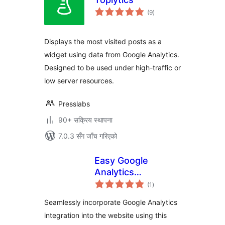
कुल
(9
)
रेटिङ्गहरू
Displays the most visited posts as a
widget using data from Google Analytics.
Designed to be used under high-traffic or
low server resources.
Presslabs
90+ सक्रिय स्थापना
7.0.3 सँग जाँच गरिएको
Easy Google
Analytics
कुल
Integration –
(1
)
रेटिङ्गहरू
DoubleDome
Seamlessly incorporate Google Analytics
integration into the website using this