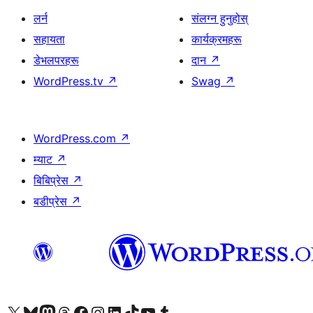
लर्न
संलग्न हुनुहोस्
सहायता
कार्यक्रमहरू
डेभलपरहरू
दान
↗
WordPress.tv
↗
Swag
↗
WordPress.com
↗
म्याट
↗
बिबिप्रेस
↗
बडीप्रेस
↗
हाम्रो X (पहिले ट्विटर) खातामा जानुहोस्
हाम्रो Bluesky खाता भ्रमण गर्नुहोस्
हाम्रो म्यास्टोडन खाता भ्रमण गर्नुहोस्
हाम्रो थ्रेड्स खातामा जानुहोस्
हाम्रो फेसबुक पेजमा जानुहोस्
हाम्रो इन्स्टाग्राम खातामा जानुहोस्
हाम्रो लिङ्क्डइन खातामा जानुहोस्
हाम्रो TikTok खाता भ्रमण गर्नुहोस्
हाम्रो युट्युब च्यानलमा जानुहोस्
हाम्रो टम्बलर खाता भ्रमण गर्नुहोस्