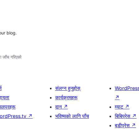
our blog.
ग जाँच गरिएको
्न
संलग्न हुनुहोस्
WordPres
हायता
कार्यक्रमहरू
↗
भलपरहरू
दान
↗
म्याट
↗
ordPress.tv
↗
भविष्यको लागि पाँच
बिबिप्रेस
↗
बडीप्रेस
↗