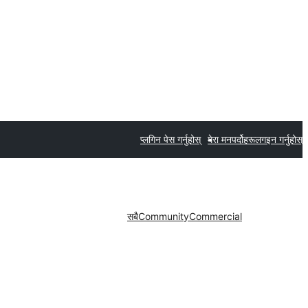
प्लगिन पेस गर्नुहोस्
मेरा मनपर्दोहरू
लगइन गर्नुहोस्
सबै
Community
Commercial