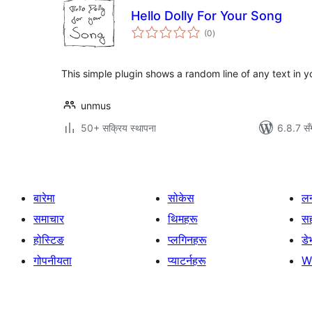
Hello Dolly For Your Song
कुल
(0
)
रेटिङ्गहरू
This simple plugin shows a random line of any text in y
unmus
50+ सक्रिय स्थापना
6.8.7 सँ
बारेमा
सोकेस
लर
समाचार
थिमहरू
स
होस्टिङ
प्लगिनहरू
डे
गोपनीयता
प्याटर्नहरू
W