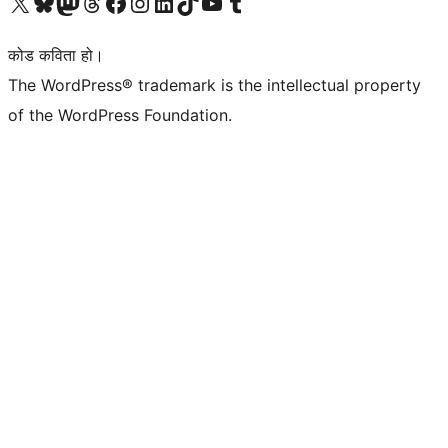
हाम्रो X (पहिले ट्विटर) खातामा जानुहोस्
हाम्रो Bluesky खाता भ्रमण गर्नुहोस्
हाम्रो म्यास्टोडन खाता भ्रमण गर्नुहोस्
हाम्रो थ्रेड्स खातामा जानुहोस्
हाम्रो फेसबुक पेजमा जानुहोस्
हाम्रो इन्स्टाग्राम खातामा जानुहोस्
हाम्रो लिङ्क्डइन खातामा जानुहोस्
हाम्रो TikTok खाता भ्रमण गर्नुहोस्
हाम्रो युट्युब च्यानलमा जानुहोस्
हाम्रो टम्बलर खाता भ्रमण गर्नुहोस्
कोड कविता हो।
The WordPress® trademark is the intellectual property
of the WordPress Foundation.