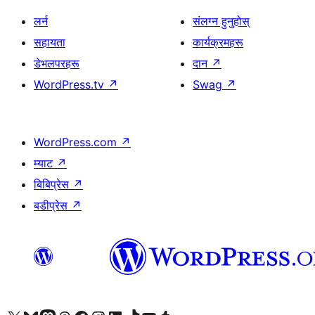
लर्न
संलग्न हुनुहोस्
सहायता
कार्यक्रमहरू
डेभलपरहरू
दान
↗
WordPress.tv
↗
Swag
↗
WordPress.com
↗
म्याट
↗
बिबिप्रेस
↗
बडीप्रेस
↗