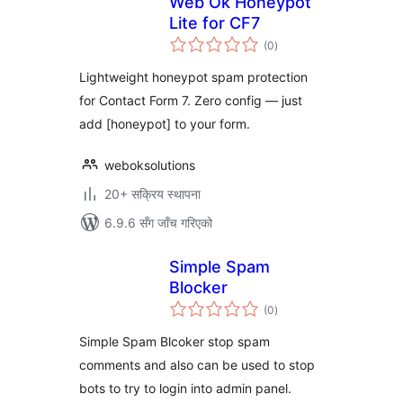
Web Ok Honeypot
Lite for CF7
कुल
(0
)
रेटिङ्गहरू
Lightweight honeypot spam protection
for Contact Form 7. Zero config — just
add [honeypot] to your form.
weboksolutions
20+ सक्रिय स्थापना
6.9.6 सँग जाँच गरिएको
Simple Spam
Blocker
कुल
(0
)
रेटिङ्गहरू
Simple Spam Blcoker stop spam
comments and also can be used to stop
bots to try to login into admin panel.