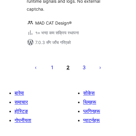
runtime signals and logs. No external
captcha.
MAD CAT Design®
१० भन्दा कम सक्रिय स्थापना
7.0.3 सँग जाँच गरिएको
पोस्टको
पृष्ठाङ्कन
1
2
3
बारेमा
सोकेस
समाचार
थिमहरू
होस्टिङ
प्लगिनहरू
गोपनीयता
प्याटर्नहरू