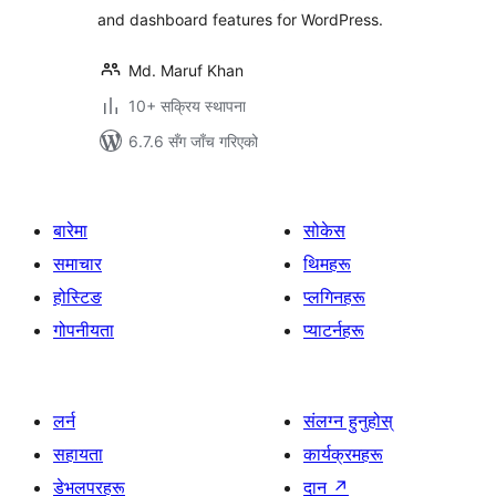
and dashboard features for WordPress.
Md. Maruf Khan
10+ सक्रिय स्थापना
6.7.6 सँग जाँच गरिएको
बारेमा
सोकेस
समाचार
थिमहरू
होस्टिङ
प्लगिनहरू
गोपनीयता
प्याटर्नहरू
लर्न
संलग्न हुनुहोस्
सहायता
कार्यक्रमहरू
डेभलपरहरू
दान
↗