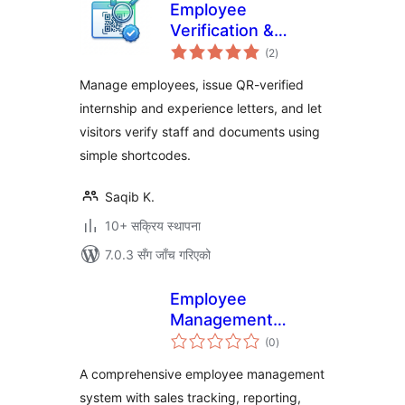
Employee
Verification &
कुल
Document
(2
)
रेटिङ्गहरू
Authentication
Manage employees, issue QR-verified
internship and experience letters, and let
visitors verify staff and documents using
simple shortcodes.
Saqib K.
10+ सक्रिय स्थापना
7.0.3 सँग जाँच गरिएको
Employee
Management
कुल
System
(0
)
रेटिङ्गहरू
A comprehensive employee management
system with sales tracking, reporting,