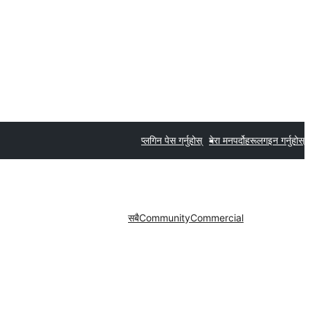
प्लगिन पेस गर्नुहोस्
मेरा मनपर्दोहरू
लगइन गर्नुहोस्
सबै
Community
Commercial