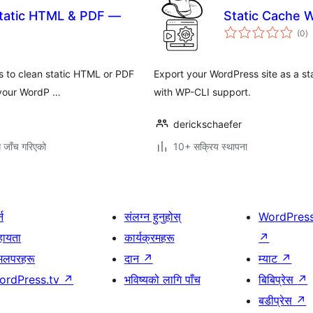
tatic HTML & PDF —
Static Cache 
कु
(0
)
रे
 to clean static HTML or PDF
Export your WordPress site as a st
f your WordP …
with WP-CLI support.
derickschaefer
ग जाँच गरिएको
10+ सक्रिय स्थापना
्न
संलग्न हुनुहोस्
WordPres
हायता
कार्यक्रमहरू
↗
भलपरहरू
दान
↗
म्याट
↗
ordPress.tv
↗
भविष्यको लागि पाँच
बिबिप्रेस
↗
बडीप्रेस
↗