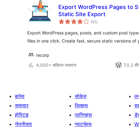
Export WordPress Pages to S
Static Site Export
कुल
(51
)
रेटिङ्गहरू
Export WordPress pages, posts, and custom post types
files in one click. Create fast, secure static versions o
recorp
4,000+ सक्रिय स्थापना
7.0.2 सँ
बारेमा
सोकेस
लर
समाचार
थिमहरू
स
होस्टिङ
प्लगिनहरू
डे
गोपनीयता
प्याटर्नहरू
W