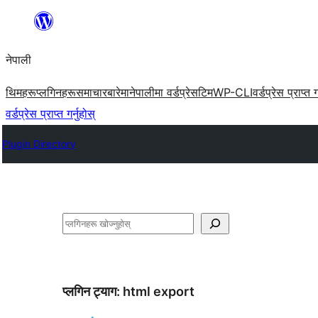
सामग्रीमा
जानुहोस्
नेपाली
थिमहरू
प्लगिनहरू
समाचार
बारेमा
नेपालीमा वर्डप्रेस
टिम
WP-CLI
वर्डप्रेस प्राप्त ग
वर्डप्रेस प्राप्त गर्नुहोस्
Plugin Directory
खोज्नुहोस्
प्लगिन ट्याग:
html export