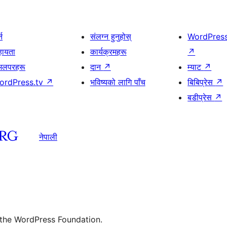
्न
संलग्न हुनुहोस्
WordPres
हायता
कार्यक्रमहरू
↗
भलपरहरू
दान
↗
म्याट
↗
ordPress.tv
↗
भविष्यको लागि पाँच
बिबिप्रेस
↗
बडीप्रेस
↗
नेपाली
 the WordPress Foundation.