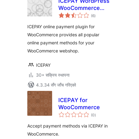
ICEPAY WordPress
WooCommerce
कुल
Online Payment
(6
)
रेटिङ्गहरू
plugin
ICEPAY online payment plugin for
WooCommerce provides all popular
online payment methods for your
WooCommerce webshop.
ICEPAY
30+ सक्रिय स्थापना
4.3.34 सँग जाँच गरिएको
ICEPAY for
WooCommerce
कुल
(0
)
रेटिङ्गहरू
Accept payment methods via ICEPAY in
WooCommerce.