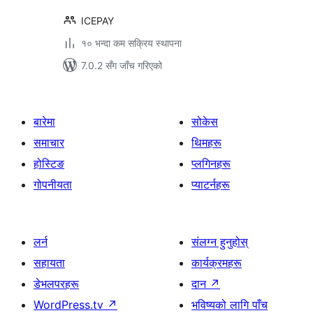
ICEPAY
१० भन्दा कम सक्रिय स्थापना
7.0.2 सँग जाँच गरिएको
बारेमा
सोकेस
समाचार
थिमहरू
होस्टिङ
प्लगिनहरू
गोपनीयता
प्याटर्नहरू
लर्न
संलग्न हुनुहोस्
सहायता
कार्यक्रमहरू
डेभलपरहरू
दान
↗
WordPress.tv
↗
भविष्यको लागि पाँच